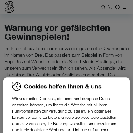
Warnung vor gefälschten
Gewinnspielen!
Im Internet erscheinen immer wieder gefälschte Gewinnspiele
im Namen von Drei. Das passiert zum Beispiel in Form von
Pop-Ups auf Websites oder als Social Media Postings, die
unseren zum Verwechseln ähnlich sehen. Als Absender wird
Hutchison Drei Austria oder Ähnliches angegeben. Die
Echtheit unserer Social Media Seiten ist durch den blauen
Cookies helfen Ihnen & uns
Haken zu erkennen, da unsere Kanäle offiziell verifiziert
wurden.
Wir verarbeiten Cookies, die personenbezogene Daten
enthalten können, um Ihnen die Website mit all ihren
Achtung: Gewinnspiele ohne ersichtlichen Verweis zu
Funktionalitäten zur Verfügung zu stellen, ein optimales
Teilnahmebedingungen bzw. Impressum stammen NICHT
Einkaufserlebnis zu bieten, unsere Services bereitzustellen
von Drei. Unter keinen Umständen sollten Sie hier Links
und zu verbessern, Ihr Nutzungsverhalten kennenzulernen
anklicken oder Daten eingeben.
und individualisierte Werbung und Inhalte auf unserer