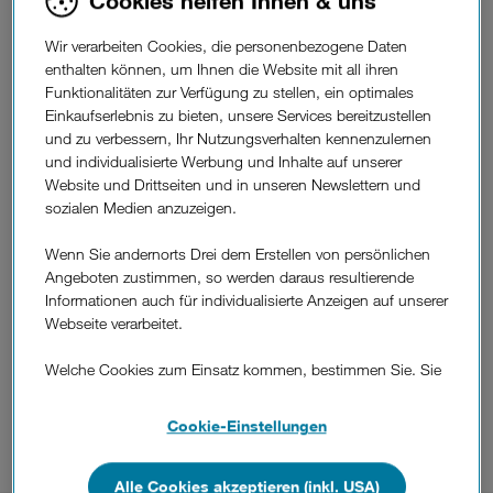
Cookies helfen Ihnen & uns
Mit der Monatszahlung für 100 % Smartphone zu 0 %
Zinsen.
Wir verarbeiten Cookies, die personenbezogene Daten
enthalten können, um Ihnen die Website mit all ihren
Funktionalitäten zur Verfügung zu stellen, ein optimales
Einkaufserlebnis zu bieten, unsere Services bereitzustellen
Erfüllen Sie sich bei Drei den Wunsch nach Ihrem
und zu verbessern, Ihr Nutzungsverhalten kennenzulernen
Lieblingshandy. Ihr neues Smartphone gibt es bei uns
und individualisierte Werbung und Inhalte auf unserer
entweder mit Sofortzahlung oder bequem per per
Website und Drittseiten und in unseren Newslettern und
Tarifen mit Bindung
12, 24 oder 36
Monatszahlung: zu
in
sozialen Medien anzuzeigen.
Teilbeträgen
SIM-only Tarifen
sowie zu
in den Drei Shops
12 Teilbeträgen.
in
Und egal wie Sie Ihr Handy bezahlen, der
Wenn Sie andernorts Drei dem Erstellen von persönlichen
Gerätepreis ist so oder so garantiert immer gleich. Denn
Angeboten zustimmen, so werden daraus resultierende
ohne Zinsen und ohne
unsere Monatszahlung gibt es
Informationen auch für individualisierte Anzeigen auf unserer
Zusatzkosten.
Webseite verarbeitet.
Welche Cookies zum Einsatz kommen, bestimmen Sie. Sie
Smartphone bestellen
können Ihre Zustimmungen später jederzeit wieder ändern.
Details und alle Optionen finden Sie unter „Cookie-
Cookie-Einstellungen
Zu den Drei Shops
Einstellungen“.
Wenn Sie allen Cookies zustimmen, werden auch Cookies
Alle Cookies akzeptieren (inkl. USA)