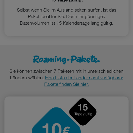
Datenschutzniveau wie in der Europäischen Union aufweisen
(z.B. Data Privacy Framework), werden wie europäische
Selbst wenn Sie im Ausland selten surfen, ist das
Unternehmen behandelt.
Paket ideal für Sie. Denn Ihr günstiges
Datenvolumen ist 15 Kalendertage lang gültig.
Wenn Sie „Nur notwendige Cookies“ wählen, dann sind für
Sie nur jene Cookies im Einsatz, die zur Funktion dieser
Website unerlässlich sind.
Roaming-Pakete.
Sie können zwischen 7 Paketen mit in unterschiedlichen
Ländern wählen.
Eine Liste der Länder samt verfügbarer
Pakete finden Sie hier.