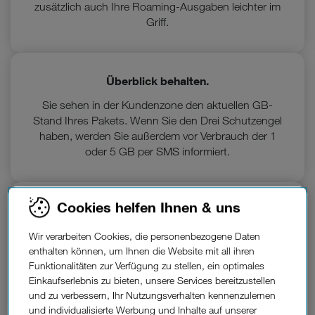
zusätzlich auch Ihre Roaming-Ausgaben leichter im
Griff.
Überblick behalten.
Sie sehen in der Kundenzone den aktuellen GB-
Stand Ihres Pakets. Wenn Sie den Drei Schutzengel
haben, werden Sie außerdem vor Verbrauch der 1
oder 5 GB per SMS informiert.
Cookies helfen Ihnen & uns
Flexibel aktivieren.
Die Pakete bekommen Sie in der Kundenzone oder
Wir verarbeiten Cookies, die personenbezogene Daten
im Drei Shop: Entweder im Reiseland sofort nach
enthalten können, um Ihnen die Website mit all ihren
Kauf (Kundenzone z.B. im Hotel-WLAN nutzen)
Funktionalitäten zur Verfügung zu stellen, ein optimales
oder Sie bestellen es als Teil der Reiseplanung
Einkaufserlebnis zu bieten, unsere Services bereitzustellen
und zu verbessern, Ihr Nutzungsverhalten kennenzulernen
vorab mit Wunsch-Aktivierungsdatum.
und individualisierte Werbung und Inhalte auf unserer