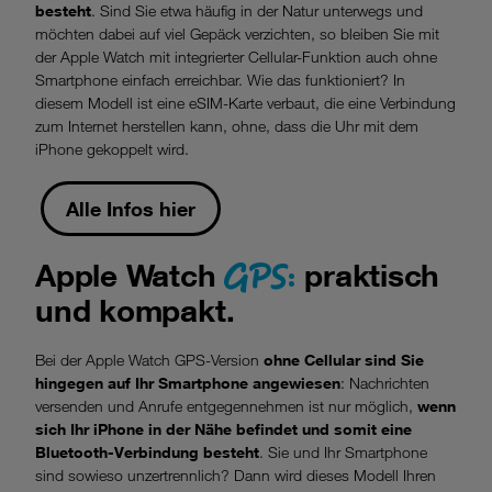
(z.B. Data Privacy Framework), werden wie europäische
besteht
. Sind Sie etwa häufig in der Natur unterwegs und
Unternehmen behandelt.
möchten dabei auf viel Gepäck verzichten, so bleiben Sie mit
der Apple Watch mit integrierter Cellular-Funktion auch ohne
Wenn Sie „Nur notwendige Cookies“ wählen, dann sind für
Smartphone einfach erreichbar. Wie das funktioniert? In
Sie nur jene Cookies im Einsatz, die zur Funktion dieser
diesem Modell ist eine eSIM-Karte verbaut, die eine Verbindung
Website unerlässlich sind.
zum Internet herstellen kann, ohne, dass die Uhr mit dem
iPhone gekoppelt wird.
Alle Infos hier
GPS:
Apple Watch
praktisch
und kompakt.
Bei der Apple Watch GPS-Version
ohne Cellular sind Sie
hingegen auf Ihr Smartphone angewiesen
: Nachrichten
versenden und Anrufe entgegennehmen ist nur möglich,
wenn
sich Ihr iPhone in der Nähe befindet und somit eine
Bluetooth-Verbindung besteht
. Sie und Ihr Smartphone
sind sowieso unzertrennlich? Dann wird dieses Modell Ihren