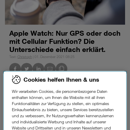
Apple Watch: Nur GPS oder doch
mit Cellular Funktion? Die
Unterschiede einfach erklärt.
Text:
Christoph
| 01. Dezember 2021 08:25
nkedIn
Link des Blogs kopieren
Cookies helfen Ihnen & uns
Sie denken über die Anschaffung einer Apple Watch
nach, haben aber längst den Überblick über die
Wir verarbeiten Cookies, die personenbezogene Daten
verschiedenen Modelle und Ausstattungen verloren? In
enthalten können, um Ihnen die Website mit all ihren
diesem Beitrag erklären wir den Unterschied zwischen
Funktionalitäten zur Verfügung zu stellen, ein optimales
der Apple Watch GPS-Version und dem Apple Watch
Einkaufserlebnis zu bieten, unsere Services bereitzustellen
Modell Cellular + GPS. Außerdem liefern wir Ihnen einen
und zu verbessern, Ihr Nutzungsverhalten kennenzulernen
Überblick über die Funktionen der neuen Apple Watch
und individualisierte Werbung und Inhalte auf unserer
Series 9 und der Apple Watch Series SE, um Ihnen die
Website und Drittseiten und in unseren Newslettern und