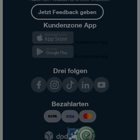
Jetzt Feedback geben
Kundenzone App
Kundenzone App
Kundenzone App
Drei folgen
Facebook
Instagram
TikTok
LinkedIn
YouTube
Bezahlarten