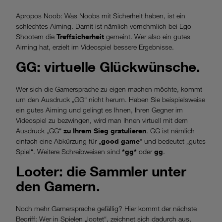
Apropos Noob: Was Noobs mit Sicherheit haben, ist ein
schlechtes Aiming. Damit ist nämlich vornehmlich bei Ego-
Shootern die
Treffsicherheit
gemeint. Wer also ein gutes
Aiming hat, erzielt im Videospiel bessere Ergebnisse.
GG: virtuelle Glückwünsche.
Wer sich die Gamersprache zu eigen machen möchte, kommt
um den Ausdruck „GG“ nicht herum. Haben Sie beispielsweise
ein gutes Aiming und gelingt es Ihnen, Ihren Gegner im
Videospiel zu bezwingen, wird man Ihnen virtuell mit dem
Ausdruck „GG“
zu Ihrem Sieg gratulieren
. GG ist nämlich
einfach eine Abkürzung für „
good game
“ und bedeutet „gutes
Spiel“. Weitere Schreibweisen sind
*gg*
oder
gg
.
Looter: die Sammler unter
den Gamern.
Noch mehr Gamersprache gefällig? Hier kommt der nächste
Begriff: Wer in Spielen „lootet“, zeichnet sich dadurch aus,