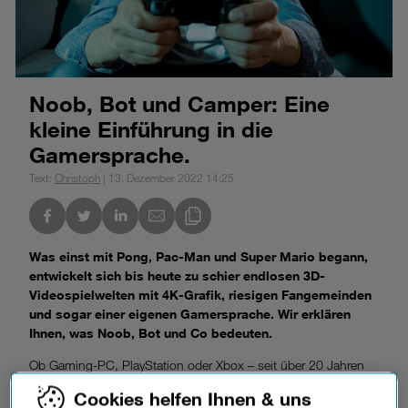
Noob, Bot und Camper: Eine
kleine Einführung in die
Gamersprache.
Text:
Christoph
| 13. Dezember 2022 14:25
nkedIn
Link des Blogs kopieren
Was einst mit Pong, Pac-Man und Super Mario begann,
entwickelt sich bis heute zu schier endlosen 3D-
Videospielwelten mit 4K-Grafik, riesigen Fangemeinden
und sogar einer eigenen Gamersprache. Wir erklären
Ihnen, was Noob, Bot und Co bedeuten.
Ob Gaming-PC, PlayStation oder Xbox – seit über 20 Jahren
sind Videospiele kaum mehr aus den Kinder- und
Cookies helfen Ihnen & uns
Wohnzimmern wegzudenken. Und mit ihnen entstand nicht