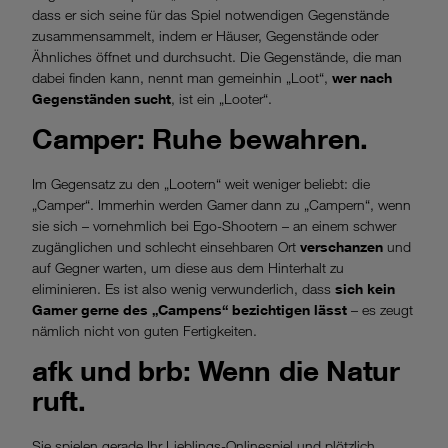
dass er sich seine für das Spiel notwendigen Gegenstände
zusammensammelt, indem er Häuser, Gegenstände oder
Ähnliches öffnet und durchsucht. Die Gegenstände, die man
dabei finden kann, nennt man gemeinhin „Loot“,
wer nach
Gegenständen sucht
, ist ein „Looter“.
Camper: Ruhe bewahren.
Im Gegensatz zu den „Lootern“ weit weniger beliebt: die
„Camper“. Immerhin werden Gamer dann zu „Campern“, wenn
sie sich – vornehmlich bei Ego-Shootern – an einem schwer
zugänglichen und schlecht einsehbaren Ort
verschanzen
und
auf Gegner warten, um diese aus dem Hinterhalt zu
eliminieren. Es ist also wenig verwunderlich, dass
sich kein
Gamer gerne des „Campens“ bezichtigen lässt
– es zeugt
nämlich nicht von guten Fertigkeiten.
afk und brb: Wenn die Natur
ruft.
Sie spielen gerade Ihr Lieblings-Onlinespiel und plötzlich