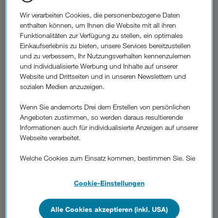
nur eine eigene Subkultur, sondern auch eine völlig neue Art
Wir verarbeiten Cookies, die personenbezogene Daten
der Sprache. Damit auch Sie in Zukunft bei angeregten Gamer-
enthalten können, um Ihnen die Website mit all ihren
Diskussionen mitreden können und nicht wie ein völliger
Funktionalitäten zur Verfügung zu stellen, ein optimales
„Noob“ wirken, geben wir Ihnen eine kleine Einführung in die
Einkaufserlebnis zu bieten, unsere Services bereitzustellen
Gamersprache.
und zu verbessern, Ihr Nutzungsverhalten kennenzulernen
Glitch, Bug und Lag: der
und individualisierte Werbung und Inhalte auf unserer
Website und Drittseiten und in unseren Newslettern und
Alptraum eines jeden
sozialen Medien anzuzeigen.
Gamers.
Wenn Sie andernorts Drei dem Erstellen von persönlichen
Angeboten zustimmen, so werden daraus resultierende
Videospiele sind bekanntlich nur programmierte Software.
Informationen auch für individualisierte Anzeigen auf unserer
Dahinter stecken also bei aller Realitätsnähe und Ausgefeiltheit
Webseite verarbeitet.
am Ende „nur” Daten und Codezeilen. Dass sich da manch ein
Fehler einschleichen kann, liegt also auf der Hand. Solche
Welche Cookies zum Einsatz kommen, bestimmen Sie. Sie
Fehler
zeigen sich in Videospielen auf verschiedenste Weisen
können Ihre Zustimmungen später jederzeit wieder ändern.
– so kann beispielsweise das
Weiterkommen in einem Level
Details und alle Optionen finden Sie unter „Cookie-
des Spiels unmöglich
werden,
die Spielwelt sieht
Cookie-Einstellungen
Einstellungen“.
plötzlich völlig anders aus
oder die
Charaktere
legen ein
seltsames Verhalten
an den Tag. Solche Fehler werden unter
Alle Cookies akzeptieren (inkl. USA)
Wenn Sie allen Cookies zustimmen, werden auch Cookies
Gamern gemeinhin „
Glitches
” oder „
Bugs
” genannt.