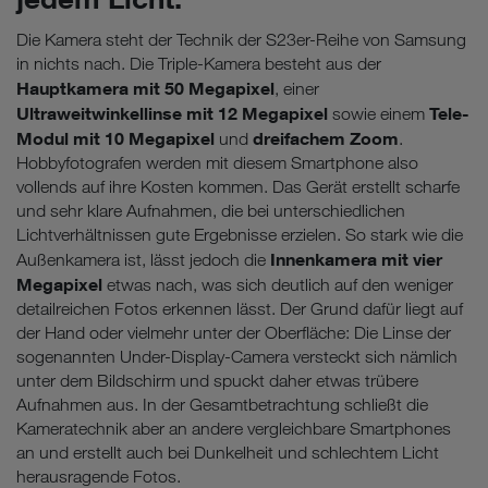
Die Kamera steht der Technik der S23er-Reihe von Samsung
in nichts nach. Die Triple-Kamera besteht aus der
Hauptkamera mit 50 Megapixel
, einer
Ultraweitwinkellinse mit 12 Megapixel
Tele-
sowie einem
Modul mit 10 Megapixel
dreifachem Zoom
und
.
Hobbyfotografen werden mit diesem Smartphone also
vollends auf ihre Kosten kommen. Das Gerät erstellt scharfe
und sehr klare Aufnahmen, die bei unterschiedlichen
Lichtverhältnissen gute Ergebnisse erzielen. So stark wie die
Innenkamera mit vier
Außenkamera ist, lässt jedoch die
Megapixel
etwas nach, was sich deutlich auf den weniger
detailreichen Fotos erkennen lässt. Der Grund dafür liegt auf
der Hand oder vielmehr unter der Oberfläche: Die Linse der
sogenannten Under-Display-Camera versteckt sich nämlich
unter dem Bildschirm und spuckt daher etwas trübere
Aufnahmen aus. In der Gesamtbetrachtung schließt die
Kameratechnik aber an andere vergleichbare Smartphones
an und erstellt auch bei Dunkelheit und schlechtem Licht
herausragende Fotos.