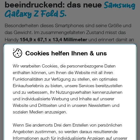
Samsung
beeindruckend: das neue
Galaxy Z Fold 5.
Besonderheiten dieses Smartphones sind seine Größe und
das Gewicht. Im zusammengefalteten Zustand misst das
154,9 x 67,1 x 13,4 Millimeter
Handy
und erinnert damit an
eine gewöhnliche Smartphone-Größe, wenn auch merklich
Cookies helfen Ihnen & uns
dicker. Aufgefaltet sieht die Sache gleich anders aus: Wie ein
154,9 x 129,9 x 6,1
Buch geöffnet, breiten sich die ganzen
Wir verarbeiten Cookies, die personenbezogene Daten
Millimeter
vor Ihnen aus – das Smartphone verdoppelt sich
enthalten können, um Ihnen die Website mit all ihren
quasi. Und der aufklappbare zweifache Bildschirm fällt
Funktionalitäten zur Verfügung zu stellen, ein optimales
254 Gramm
natürlich auch ins Gewicht. Das Gerät wiegt
Einkaufserlebnis zu bieten, unsere Services bereitzustellen
und ist damit sogar um 9 Gramm leichter als sein Vorgänger.
und zu verbessern, Ihr Nutzungsverhalten kennenzulernen
Wenn wir schon über Gewicht sprechen: Das Samsung
und individualisierte Werbung und Inhalte auf unserer
Galaxy Z Fold 5 ist natürlich schwerer als das ebenfalls
Website und Drittseiten und in unseren Newslettern und
getestete
Samsung Galaxy Z Flip 5
, das klein
sozialen Medien anzuzeigen.
zusammenfaltbar ist und in jede Hosentasche passt.
Aufgefaltet nimmt das Galaxy Z Fold 5 viel Platz ein und sollte
Wenn Sie andernorts Drei dem Erstellen von persönlichen
so eher nicht transportiert werden. Zusammengefaltet passt
Angeboten zustimmen, so werden daraus resultierende
das Samsung-Gerät aber problemlos in die Hosentasche.
Informationen auch für individualisierte Anzeigen auf unserer