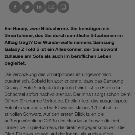
kedIn
Link des Blogs kopieren
Ein Handy, zwei Bildschirme: Sie benötigen ein
Smartphone, das Sie durch sämtliche Situationen im
Alltag trägt? Die Wunderwaffe namens Samsung
Galaxy Z Fold 5 ist ein Alleskönner, der Sie sowohl
zuhause am Sofa als auch im beruflichen Leben
begleitet.
Die Verpackung des Smartphones ist ungewöhnlich
quadratisch. Sobald ich aber erkenne, dass das Samsung
Galaxy Z Fold 5 aufgefaltet geliefert wird, ist die Form der
Schachtel sofort nachvollziehbar. Der Inhalt sorgt schon beim
Öffnen für enorme Vorfreude. Endlich liegt das ausgeklappte
Foldable vor uns und wirkt wie ein kleines 1:1-Tablet im
stilvollen Schwarz. Auf den ersten Blick fallen die
außergewöhnliche Größe des Handys auf sowie die drei
Linsen der Triple-Kamera, die direkt entgegenschauen. Die
Oled-Displays sowohl auf der Innen- als auch auf der