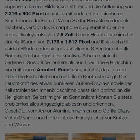
Website unerlässlich sind.
angenehm breiten Bildausschnitt her und die Auflösung von
2.316 x 904 Pixel
nimmt es mit anderen vergleichbaren
Smartphones locker auf. Wenn Sie Ihr Blickfeld verdoppeln
möchten, verfügt das Smartphone ausgebreitet über die
7,6 Zoll
stolze Displaygröße von
. Dieser Hauptbildschirm hat
2.176 x 1.812 Pixel
eine Auflösung von
und lässt sich mit
beiden Händen oder einem zusätzlichen S Pen für schnelle
Notizen, Zeichnungen und kreatives Arbeiten einfach
bedienen. Sowohl der äußere als auch der innere Bildschirm
Amoled-Panel
sind mit einem
ausgestattet, das für eine
maximale Farbpalette und natürliche Kontraste sorgt. Die
Leuchtkraft des etwas dunkleren Außen-Displays sowie des
hell strahlenden Innenbildschirms passt sich optimal an die
Helligkeit an. Selbst im grellen Sonnenlicht können Sie stets
problemlos alles Angezeigte ablesen und erkennen.
Geschützt vom Armor-Aluminiumrahmen und Gorilla Glass
Victus 2 vorne und hinten ist das Handy sicher vor Kratzer
und Wasser.