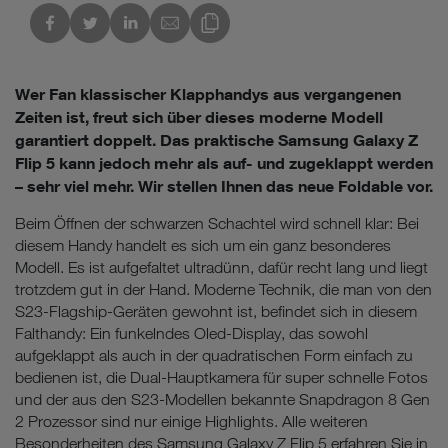
kedIn
Link des Blogs kopieren
Wer Fan klassischer Klapphandys aus vergangenen
Zeiten ist, freut sich über dieses moderne Modell
garantiert doppelt. Das praktische Samsung Galaxy Z
Flip 5 kann jedoch mehr als auf- und zugeklappt werden
– sehr viel mehr. Wir stellen Ihnen das neue Foldable vor.
Beim Öffnen der schwarzen Schachtel wird schnell klar: Bei
diesem Handy handelt es sich um ein ganz besonderes
Modell. Es ist aufgefaltet ultradünn, dafür recht lang und liegt
trotzdem gut in der Hand. Moderne Technik, die man von den
S23-Flagship-Geräten gewohnt ist, befindet sich in diesem
Falthandy: Ein funkelndes Oled-Display, das sowohl
aufgeklappt als auch in der quadratischen Form einfach zu
bedienen ist, die Dual-Hauptkamera für super schnelle Fotos
und der aus den S23-Modellen bekannte Snapdragon 8 Gen
2 Prozessor sind nur einige Highlights. Alle weiteren
Besonderheiten des Samsung Galaxy Z Flip 5 erfahren Sie in