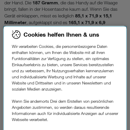
187 Gramm
der Hand. Die
, die das Handy auf die Waage
bringt, fallen in der Hosentasche kaum auf. Wenn Sie das
85,1 x 71,9 x 15,1
Gerät einklappen, misst es lediglich
Millimeter
165,1 x 71,9 x 6,9
, aufgeklappt sind es
Millimeter
, was ungefähr so groß wie eine Tafel Schokolade
Cookies helfen Ihnen & uns
ist. Und so eine süße Versuchung findet in jeder Handtasche
Platz. Das neue Samsung Galaxy Z Flip 5 bekommen Sie in
Wir verarbeiten Cookies, die personenbezogene Daten
Cream
Mint
unterschiedlichen Farben: zartes
, frisches
,
enthalten können, um Ihnen die Website mit all ihren
Lavender
Graphite.
liebliches
und klassisches
Neben dem
Funktionalitäten zur Verfügung zu stellen, ein optimales
stylischen Foldable befinden sich in der Schachtel das USB-
Einkaufserlebnis zu bieten, unsere Services bereitzustellen
C Datenkabel sowie das Steckplatzwerkzeug, um die SIM-
und zu verbessern, Ihr Nutzungsverhalten kennenzulernen
Karte in das Handy einzusetzen.
und individualisierte Werbung und Inhalte auf unserer
Website und Drittseiten und in unseren Newslettern und
sozialen Medien anzuzeigen.
Wenn Sie andernorts Drei dem Erstellen von persönlichen
Angeboten zustimmen, so werden daraus resultierende
Informationen auch für individualisierte Anzeigen auf unserer
Webseite verarbeitet.