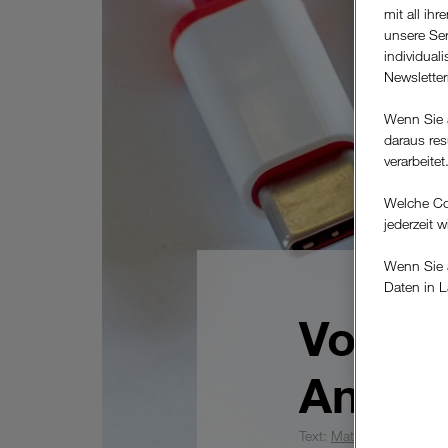
mit all ih
unsere Ser
individual
Newslette
Wenn Sie 
daraus res
verarbeitet
Welche Co
jederzeit 
Wenn Sie a
Daten in L
keinem EU
Vortei
Verfügung
Cookies vo
Ansch
Europäisc
Unternehm
Text:
Matthias
| 06. Feb