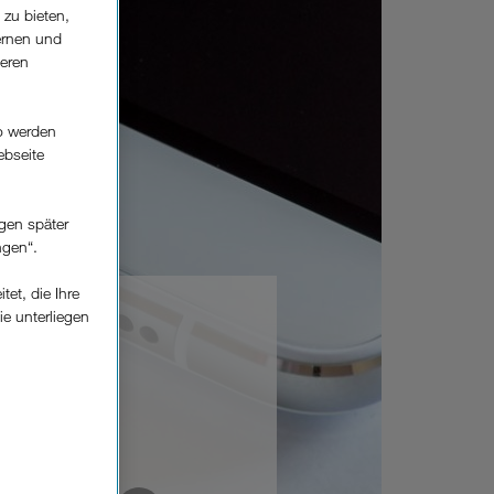
 zu bieten,
ernen und
seren
o werden
ebseite
gen später
ngen“.
et, die Ihre
ie unterliegen
elfe zur
n der
che