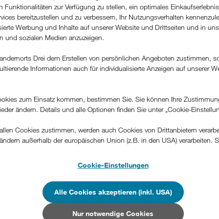
ren Funktionalitäten zur Verfügung zu stellen, ein optimales Einkaufserlebnis
vices bereitzustellen und zu verbessern, Ihr Nutzungsverhalten kennenzul
isierte Werbung und Inhalte auf unserer Website und Drittseiten und in un
rn und sozialen Medien anzuzeigen.
andernorts Drei dem Erstellen von persönlichen Angeboten zustimmen, s
ultierende Informationen auch für individualisierte Anzeigen auf unserer W
.
okies zum Einsatz kommen, bestimmen Sie. Sie können Ihre Zustimmun
wieder ändern. Details und alle Optionen finden Sie unter „Cookie-Einstellu
llen Cookies zustimmen, werden auch Cookies von Drittanbietern verarbeit
ändern außerhalb der europäischen Union (z.B. in den USA) verarbeiten. S
-konformen Datenschutzniveau und es stehen keine wirksamen Rechtsbeh
le des USB Typ C-
.
Cookie-Einstellungen
n Unternehmen in Drittstaaten, die ein ähnliches Datenschutzniveau wie i
lusses.
hen Union aufweisen (z.B. Data Privacy Framework), werden wie europäis
Alle Cookies akzeptieren (inkl. USA)
en behandelt.
ruar 2022 09:22
Nur notwendige Cookies