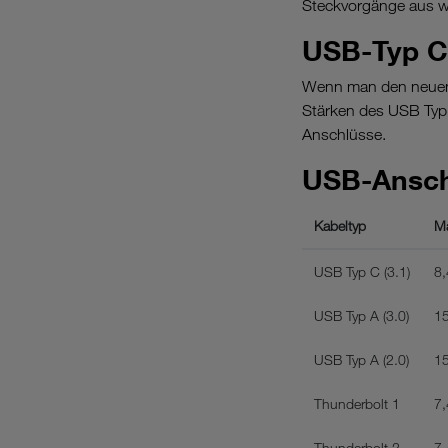
Steckvorgänge aus wi
USB-Typ C 
Wenn man den neuen 
Stärken des USB Typ C
Anschlüsse.
USB-Ansch
Kabeltyp
Ma
USB Typ C (3.1)
8,
USB Typ A (3.0)
15
USB Typ A (2.0)
15
Thunderbolt 1
7,
Thunderbolt 2
7,