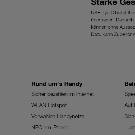
Starke Ges
USB-Typ C bietet Ihn
übertragen. Dadurch
können ohne Aussetze
Dazu kann Zubehör w
Rund um's Handy
Bel
Sicher bezahlen im Internet
Spee
WLAN Hotspot
Auf 
Vorwahlen Handynetze
Sich
NFC am iPhone
Lus