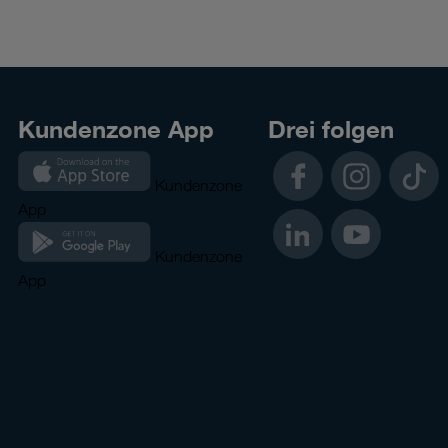
Kundenzone App
Drei folgen
Facebook
Instagram
TikTok
Kundenzone
App
LinkedIn
YouTube
Kundenzone
App