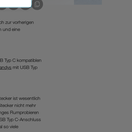
Einsatz, die
ogs kopieren
ch zur vorherigen
n und eine
SB Typ C kompatiblen
andys
mit USB Typ
ecker ist wesentlich
Stecker nicht mehr
anges Rumprobieren
USB Typ C-Anschluss
l so viele