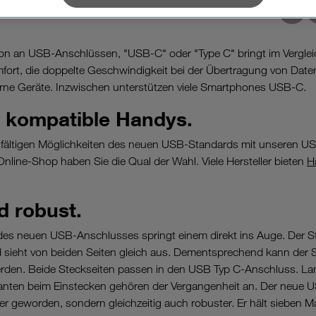
Nur notwendige Cookies“ wählen, dann sind für Sie nur jene Cookies im 
Facebook
E-Mail
Twitter
LinkedIn
Link des Bl
on dieser Website unerlässlich sind.
on an USB-Anschlüssen, "USB-C" oder "Type C" bringt im Verglei
ort, die doppelte Geschwindigkeit bei der Übertragung von Date
erne Geräte. Inzwischen unterstützen viele Smartphones USB-C.
 kompatible Handys.
elfältigen Möglichkeiten des neuen USB-Standards mit unseren U
nline-Shop haben Sie die Qual der Wahl. Viele Hersteller bieten
H
d robust.
des neuen USB-Anschlusses springt einem direkt ins Auge. Der St
 sieht von beiden Seiten gleich aus. Dementsprechend kann der 
werden. Beide Steckseiten passen in den USB Typ C-Anschluss. L
kanten beim Einstecken gehören der Vergangenheit an. Der neue 
er geworden, sondern gleichzeitig auch robuster. Er hält sieben Ma