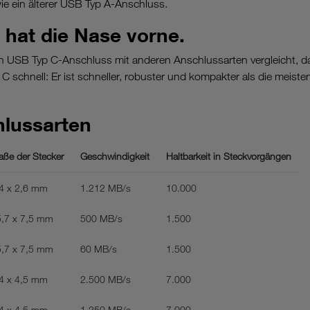
e ein älterer USB Typ A-Anschluss.
hat die Nase vorne.
USB Typ C-Anschluss mit anderen Anschlussarten vergleicht, da
 schnell: Er ist schneller, robuster und kompakter als die meist
lussarten
ße der Stecker
Geschwindigkeit
Haltbarkeit in Steckvorgängen
4 x 2,6 mm
1.212 MB/s
10.000
,7 x 7,5 mm
500 MB/s
1.500
,7 x 7,5 mm
60 MB/s
1.500
4 x 4,5 mm
2.500 MB/s
7.000
4 x 4,5 mm
1.250 MB/s
7.000