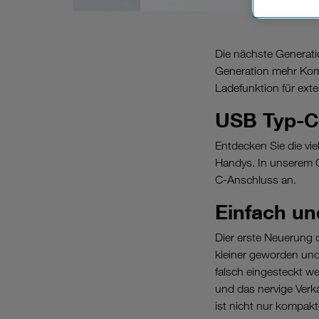
Wenn Sie „
zur Funkti
Die nächste Generati
Generation mehr Komf
Ladefunktion für ext
USB Typ-C
Entdecken Sie die vi
Handys. In unserem O
C-Anschluss an.
Einfach un
Dier erste Neuerung 
kleiner geworden und
falsch eingesteckt 
und das nervige Ver
ist nicht nur kompakt