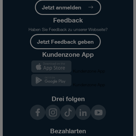
Jetzt anmelden
Feedback
Haben Sie Feedback zu unserer Webseite?
Jetzt Feedback geben
Kundenzone App
Kundenzone App
Kundenzone App
Drei folgen
Facebook
Instagram
TikTok
LinkedIn
YouTube
Bezahlarten