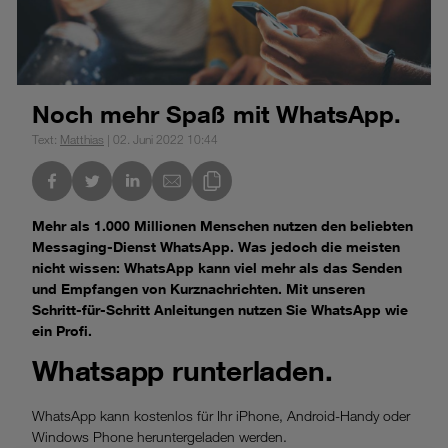
Noch mehr Spaß mit WhatsApp.
Text:
Matthias
| 02. Juni 2022 10:44
nkedIn
Link des Blogs kopieren
Mehr als 1.000 Millionen Menschen nutzen den beliebten
Messaging-Dienst WhatsApp. Was jedoch die meisten
nicht wissen: WhatsApp kann viel mehr als das Senden
und Empfangen von Kurznachrichten. Mit unseren
Schritt-für-Schritt Anleitungen nutzen Sie WhatsApp wie
ein Profi.
Whatsapp runterladen.
WhatsApp kann kostenlos für Ihr iPhone, Android-Handy oder
Windows Phone heruntergeladen werden.