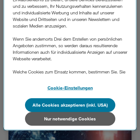
und zu verbessern, Ihr Nutzungsverhalten kennenzulernen
und individualisierte Werbung und Inhalte auf unserer
Website und Drittseiten und in unseren Newslettern und
sozialen Medien anzuzeigen.
Wenn Sie andernorts Drei dem Erstellen von persönlichen
Angeboten zustimmen, so werden daraus resultierende
Informationen auch für individualisierte Anzeigen auf unserer
Webseite verarbeitet.
Welche Cookies zum Einsatz kommen, bestimmen Sie. Sie
können Ihre Zustimmungen später jederzeit wieder ändern.
DREI BLOG
Details und alle Optionen finden Sie unter „Cookie-
Screenshot mit Samsung Handy
Cookie-Einstellungen
Einstellungen“.
erstellen: So geht's.
Wenn Sie allen Cookies zustimmen, werden auch Cookies
Alle Cookies akzeptieren (inkl. USA)
von Drittanbietern verarbeitet, die Ihre Daten in Ländern
außerhalb der europäischen Union (z.B. in den USA)
Nur notwendige Cookies
verarbeiten. Sie unterliegen keinem EU-konformen
Datenschutzniveau und es stehen keine wirksamen
Rechtsbehelfe zur Verfügung.