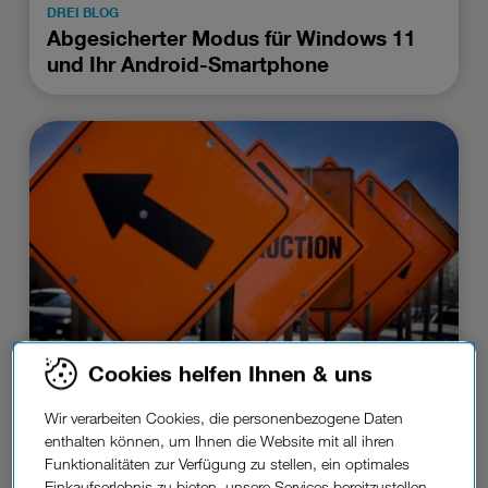
DREI BLOG
Abgesicherter Modus für Windows 11
und Ihr Android-Smartphone
Cookies helfen Ihnen & uns
DREI BLOG
Rufumleitung mit Samsung-
Wir verarbeiten Cookies, die personenbezogene Daten
Smartphone: So geht’s.
enthalten können, um Ihnen die Website mit all ihren
Funktionalitäten zur Verfügung zu stellen, ein optimales
Einkaufserlebnis zu bieten, unsere Services bereitzustellen