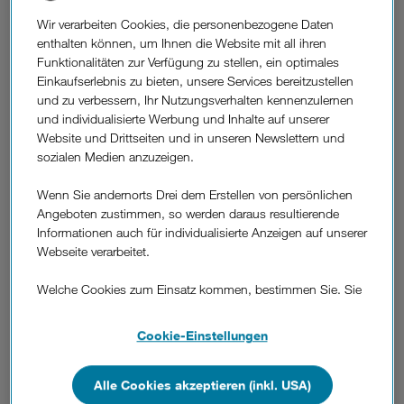
DREI BLOG
Wir verarbeiten Cookies, die personenbezogene Daten
Handy im Urlaub: Kostenfallen im
enthalten können, um Ihnen die Website mit all ihren
Ausland und die passende
Funktionalitäten zur Verfügung zu stellen, ein optimales
Reiseversicherung.
Einkaufserlebnis zu bieten, unsere Services bereitzustellen
und zu verbessern, Ihr Nutzungsverhalten kennenzulernen
und individualisierte Werbung und Inhalte auf unserer
Website und Drittseiten und in unseren Newslettern und
sozialen Medien anzuzeigen.
Wenn Sie andernorts Drei dem Erstellen von persönlichen
Angeboten zustimmen, so werden daraus resultierende
Informationen auch für individualisierte Anzeigen auf unserer
Webseite verarbeitet.
Welche Cookies zum Einsatz kommen, bestimmen Sie. Sie
können Ihre Zustimmungen später jederzeit wieder ändern.
Details und alle Optionen finden Sie unter „Cookie-
Cookie-Einstellungen
DREI BLOG
Einstellungen“.
Roaming: Die wichtigsten Fragen und
Antworten auf einen Blick.
Wenn Sie allen Cookies zustimmen, werden auch Cookies
Alle Cookies akzeptieren (inkl. USA)
von Drittanbietern verarbeitet, die Ihre Daten in Ländern