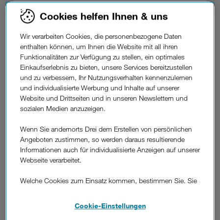
DREI BLOG
Cookies helfen Ihnen & uns
Handy im Urlaub: Kostenfallen im
Ausland und die passende
Wir verarbeiten Cookies, die personenbezogene Daten
Reiseversicherung.
enthalten können, um Ihnen die Website mit all ihren
Funktionalitäten zur Verfügung zu stellen, ein optimales
Einkaufserlebnis zu bieten, unsere Services bereitzustellen
und zu verbessern, Ihr Nutzungsverhalten kennenzulernen
und individualisierte Werbung und Inhalte auf unserer
Website und Drittseiten und in unseren Newslettern und
sozialen Medien anzuzeigen.
Wenn Sie andernorts Drei dem Erstellen von persönlichen
Angeboten zustimmen, so werden daraus resultierende
Informationen auch für individualisierte Anzeigen auf unserer
Webseite verarbeitet.
Welche Cookies zum Einsatz kommen, bestimmen Sie. Sie
DREI BLOG
können Ihre Zustimmungen später jederzeit wieder ändern.
Sommerhitze: So schützen Sie Ihr
Details und alle Optionen finden Sie unter „Cookie-
Cookie-Einstellungen
Smartphone.
Einstellungen“.