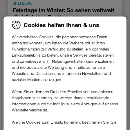
DREI BLOG
Feiertage im Winter: So sehen weltweit
die höchsten Festtage aus.
Cookies helfen Ihnen & uns
Wir verarbeiten Cookies, die personenbezogene Daten
enthalten können, um Ihnen die Website mit all ihren
Funktionalitäten zur Verfügung zu stellen, ein optimales
Einkaufserlebnis zu bieten, unsere Services bereitzustellen
und zu verbessern, Ihr Nutzungsverhalten kennenzulernen
und individualisierte Werbung und Inhalte auf unserer
Website und Drittseiten und in unseren Newslettern und
sozialen Medien anzuzeigen.
Wenn Sie andernorts Drei dem Erstellen von persönlichen
Angeboten zustimmen, so werden daraus resultierende
DREI BLOG
Informationen auch für individualisierte Anzeigen auf unserer
Weihnachtsessen aus aller Welt: Das
Webseite verarbeitet.
kommt zu Heiligabend auf den Tisch.
Welche Cookies zum Einsatz kommen, bestimmen Sie. Sie
können Ihre Zustimmungen später jederzeit wieder ändern.