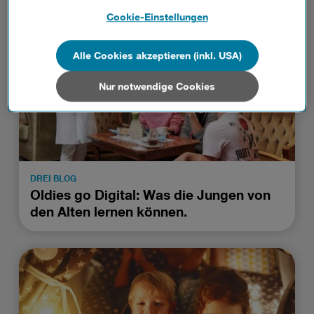
Details und alle Optionen finden Sie unter „Cookie-
Cookie-Einstellungen
Einstellungen“.
Wenn Sie allen Cookies zustimmen, werden auch Cookies
Alle Cookies akzeptieren (inkl. USA)
von Drittanbietern verarbeitet, die Ihre Daten in Ländern
außerhalb der europäischen Union (z.B. in den USA)
Nur notwendige Cookies
verarbeiten. Sie unterliegen keinem EU-konformen
Datenschutzniveau und es stehen keine wirksamen
Rechtsbehelfe zur Verfügung.
Cookies von Unternehmen in Drittstaaten, die ein ähnliches
Datenschutzniveau wie in der Europäischen Union aufweisen
DREI BLOG
(z.B. Data Privacy Framework), werden wie europäische
Oldies go Digital: Was die Jungen von
Unternehmen behandelt.
den Alten lernen können.
Wenn Sie „Nur notwendige Cookies“ wählen, dann sind für
Sie nur jene Cookies im Einsatz, die zur Funktion dieser
Website unerlässlich sind.