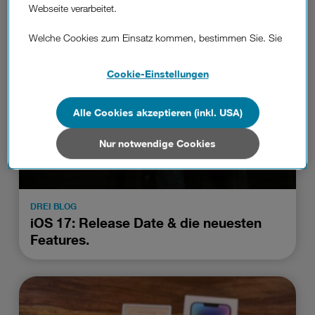
Webseite verarbeitet.
Welche Cookies zum Einsatz kommen, bestimmen Sie. Sie
können Ihre Zustimmungen später jederzeit wieder ändern.
Details und alle Optionen finden Sie unter „Cookie-
Cookie-Einstellungen
Einstellungen“.
Wenn Sie allen Cookies zustimmen, werden auch Cookies
Alle Cookies akzeptieren (inkl. USA)
von Drittanbietern verarbeitet, die Ihre Daten in Ländern
außerhalb der europäischen Union (z.B. in den USA)
Nur notwendige Cookies
verarbeiten. Sie unterliegen keinem EU-konformen
Datenschutzniveau und es stehen keine wirksamen
Rechtsbehelfe zur Verfügung.
DREI BLOG
Cookies von Unternehmen in Drittstaaten, die ein ähnliches
iOS 17: Release Date & die neuesten
Datenschutzniveau wie in der Europäischen Union aufweisen
Features.
(z.B. Data Privacy Framework), werden wie europäische
Unternehmen behandelt.
Wenn Sie „Nur notwendige Cookies“ wählen, dann sind für
Sie nur jene Cookies im Einsatz, die zur Funktion dieser