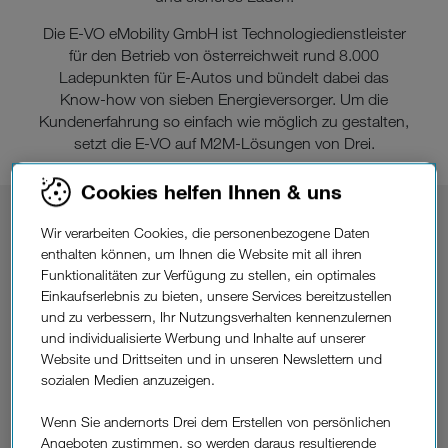
Die E-VO eMobility GmbH ist Technologiedienstleister
für den Betrieb von österreichweit rund 8.000
Ladepunkten für E-Autos und bündelt dabei das
Know-how von sieben Energieversorger. Um die
Kundenerfahrung so einfach wie möglich zu gestalten,
setzt die E-VO auf M2M-Lösungen von Drei.
Cookies helfen Ihnen & uns
Wir verarbeiten Cookies, die personenbezogene Daten
enthalten können, um Ihnen die Website mit all ihren
Funktionalitäten zur Verfügung zu stellen, ein optimales
Einkaufserlebnis zu bieten, unsere Services bereitzustellen
und zu verbessern, Ihr Nutzungsverhalten kennenzulernen
und individualisierte Werbung und Inhalte auf unserer
Website und Drittseiten und in unseren Newslettern und
sozialen Medien anzuzeigen.
Wenn Sie andernorts Drei dem Erstellen von persönlichen
Das Thema Klimawandel hat sich im Bewusstsein der
Angeboten zustimmen, so werden daraus resultierende