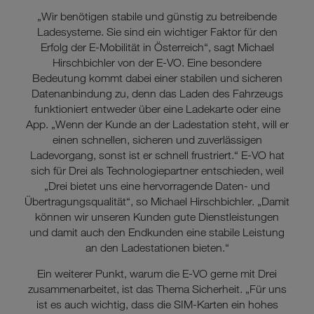
Sie nur jene Cookies im Einsatz, die zur Funktion dieser
„Wir benötigen stabile und günstig zu betreibende
Website unerlässlich sind.
Ladesysteme. Sie sind ein wichtiger Faktor für den
Erfolg der E-Mobilität in Österreich“, sagt Michael
Hirschbichler von der E-VO. Eine besondere
Bedeutung kommt dabei einer stabilen und sicheren
Datenanbindung zu, denn das Laden des Fahrzeugs
funktioniert entweder über eine Ladekarte oder eine
App. „Wenn der Kunde an der Ladestation steht, will er
einen schnellen, sicheren und zuverlässigen
Ladevorgang, sonst ist er schnell frustriert.“ E-VO hat
sich für Drei als Technologiepartner entschieden, weil
„Drei bietet uns eine hervorragende Daten- und
Übertragungsqualität“, so Michael Hirschbichler. „Damit
können wir unseren Kunden gute Dienstleistungen
und damit auch den Endkunden eine stabile Leistung
an den Ladestationen bieten.“
Ein weiterer Punkt, warum die E-VO gerne mit Drei
zusammenarbeitet, ist das Thema Sicherheit. „Für uns
ist es auch wichtig, dass die SIM-Karten ein hohes