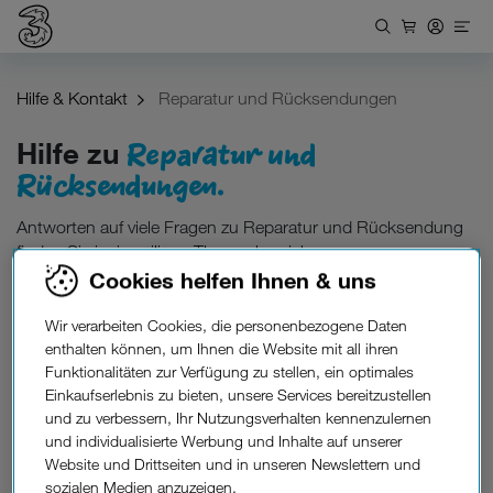
Hilfe & Kontakt
Reparatur und Rücksendungen
Reparatur und
Hilfe zu
Rücksendungen.
Antworten auf viele Fragen zu Reparatur und Rücksendung
finden Sie im jeweiligen Themenbereich.
Cookies helfen Ihnen & uns
Wir verarbeiten Cookies, die personenbezogene Daten
Reparatur
enthalten können, um Ihnen die Website mit all ihren
Funktionalitäten zur Verfügung zu stellen, ein optimales
Rücksendungen
Einkaufserlebnis zu bieten, unsere Services bereitzustellen
und zu verbessern, Ihr Nutzungsverhalten kennenzulernen
und individualisierte Werbung und Inhalte auf unserer
Website und Drittseiten und in unseren Newslettern und
sozialen Medien anzuzeigen.