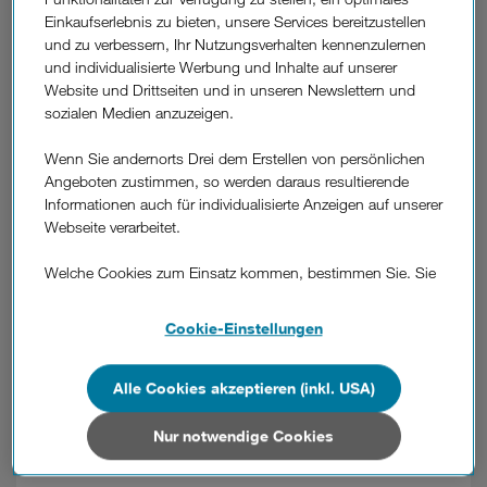
Einkaufserlebnis zu bieten, unsere Services bereitzustellen
und zu verbessern, Ihr Nutzungsverhalten kennenzulernen
und individualisierte Werbung und Inhalte auf unserer
Anleitung und Infos für Ihren TP-Link Archer
Website und Drittseiten und in unseren Newslettern und
GE800:
sozialen Medien anzuzeigen.
Kurzanleitung TP-Link Archer GE800
Installationsanleitung TP-Link Archer GE800
Wenn Sie andernorts Drei dem Erstellen von persönlichen
Angeboten zustimmen, so werden daraus resultierende
Informationen auch für individualisierte Anzeigen auf unserer
Diese Themen könnten hilfreich sein:
Webseite verarbeitet.
Optimierung der Datenverbindung
Welche Cookies zum Einsatz kommen, bestimmen Sie. Sie
können Ihre Zustimmungen später jederzeit wieder ändern.
Details und alle Optionen finden Sie unter „Cookie-
Cookie-Einstellungen
Einstellungen“.
War diese Information hilfreich?
Wenn Sie allen Cookies zustimmen, werden auch Cookies
Alle Cookies akzeptieren (inkl. USA)
von Drittanbietern verarbeitet, die Ihre Daten in Ländern
Feedback
außerhalb der europäischen Union (z.B. in den USA)
Nur notwendige Cookies
verarbeiten. Sie unterliegen keinem EU-konformen
Datenschutzniveau und es stehen keine wirksamen
Weitere