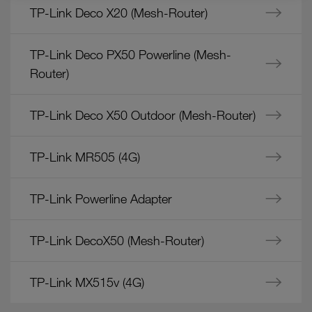
Rechtsbehelfe zur Verfügung.
Fragen
TP-Link Deco X20 (Mesh-Router)
aus
Cookies von Unternehmen in Drittstaaten, die ein ähnliches
dem
TP-Link Deco PX50 Powerline (Mesh-
Datenschutzniveau wie in der Europäischen Union aufweisen
Bereich
(z.B. Data Privacy Framework), werden wie europäische
"TP-
Router)
Unternehmen behandelt.
Link"
Wenn Sie „Nur notwendige Cookies“ wählen, dann sind für
TP-Link Deco X50 Outdoor (Mesh-Router)
Sie nur jene Cookies im Einsatz, die zur Funktion dieser
Website unerlässlich sind.
TP-Link MR505 (4G)
TP-Link Powerline Adapter
TP-Link DecoX50 (Mesh-Router)
TP-Link MX515v (4G)