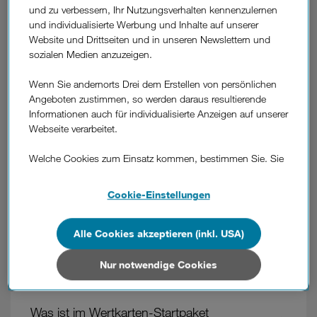
Zum Abschluss folgt noch die
Guthaben-Aufladung
Ihrer
und zu verbessern, Ihr Nutzungsverhalten kennenzulernen
Wertkarte. Sie können entweder einen gewünschten
und individualisierte Werbung und Inhalte auf unserer
Betrag aufladen oder Sie wählen die automatische
Website und Drittseiten und in unseren Newslettern und
sozialen Medien anzuzeigen.
Aufladung, mit der alle 30 Tage die jeweiligen Paket-
Kosten vom Bankkonto eingezogen oder über die
Wenn Sie andernorts Drei dem Erstellen von persönlichen
Kreditkarte abgebucht werden.
Angeboten zustimmen, so werden daraus resultierende
Hierfür benötigen Sie den
PUK
der Rufnummer (steht auf
Informationen auch für individualisierte Anzeigen auf unserer
dem SIM-Karten Träger), einen Lichtbildausweis, ein
Webseite verarbeitet.
Smartphone sowie einen Online Banking Zugang oder
Welche Cookies zum Einsatz kommen, bestimmen Sie. Sie
die Handy-Signatur.
können Ihre Zustimmungen später jederzeit wieder ändern.
Details und alle Optionen finden Sie unter „Cookie-
Cookie-Einstellungen
Einstellungen“.
War diese Information hilfreich?
Wenn Sie allen Cookies zustimmen, werden auch Cookies
Alle Cookies akzeptieren (inkl. USA)
von Drittanbietern verarbeitet, die Ihre Daten in Ländern
Feedback
außerhalb der europäischen Union (z.B. in den USA)
Nur notwendige Cookies
verarbeiten. Sie unterliegen keinem EU-konformen
Datenschutzniveau und es stehen keine wirksamen
Weitere
Rechtsbehelfe zur Verfügung.
Fragen
Was ist im Wertkarten-Startpaket