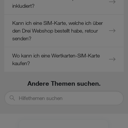
aus
inkludiert?
Cookies von Unternehmen in Drittstaaten, die ein ähnliches
dem
Datenschutzniveau wie in der Europäischen Union aufweisen
Bereich
(z.B. Data Privacy Framework), werden wie europäische
"Startpaket"
Kann ich eine SIM-Karte, welche ich über
Unternehmen behandelt.
den Drei Webshop bestellt habe, retour
senden?
Wenn Sie „Nur notwendige Cookies“ wählen, dann sind für
Sie nur jene Cookies im Einsatz, die zur Funktion dieser
Website unerlässlich sind.
Wo kann ich eine Wertkarten-SIM-Karte
kaufen?
Andere Themen suchen.
Hilfethemen
suchen