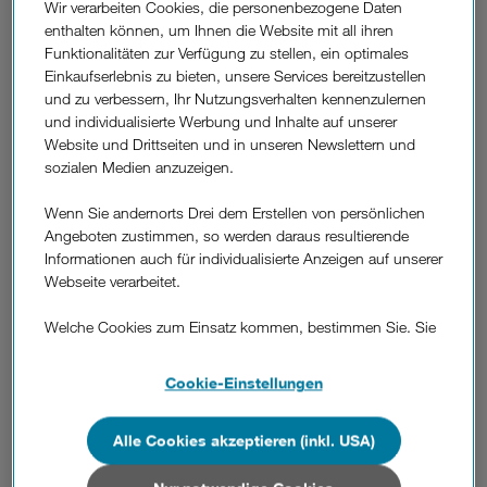
Username: user
Wir verarbeiten Cookies, die personenbezogene Daten
Password: user
enthalten können, um Ihnen die Website mit all ihren
Funktionalitäten zur Verfügung zu stellen, ein optimales
Einkaufserlebnis zu bieten, unsere Services bereitzustellen
und zu verbessern, Ihr Nutzungsverhalten kennenzulernen
und individualisierte Werbung und Inhalte auf unserer
Website und Drittseiten und in unseren Newslettern und
sozialen Medien anzuzeigen.
Wenn Sie andernorts Drei dem Erstellen von persönlichen
Angeboten zustimmen, so werden daraus resultierende
Informationen auch für individualisierte Anzeigen auf unserer
Webseite verarbeitet.
4. Sie befinden sich nun in der „
Home
“ Ansicht. Klicken Sie auf
Welche Cookies zum Einsatz kommen, bestimmen Sie. Sie
„
Set Up WLAN
“.
können Ihre Zustimmungen später jederzeit wieder ändern.
Details und alle Optionen finden Sie unter „Cookie-
Cookie-Einstellungen
Einstellungen“.
Alle Cookies akzeptieren (inkl. USA)
Wenn Sie allen Cookies zustimmen, werden auch Cookies
von Drittanbietern verarbeitet, die Ihre Daten in Ländern
außerhalb der europäischen Union (z.B. in den USA)