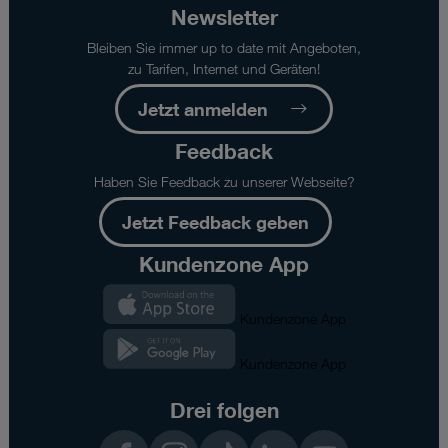
Newsletter
Bleiben Sie immer up to date mit Angeboten,
zu Tarifen, Internet und Geräten!
Jetzt anmelden
Feedback
Haben Sie Feedback zu unserer Webseite?
Jetzt Feedback geben
Kundenzone App
Kundenzone App
Kundenzone App
Drei folgen
Facebook
Instagram
TikTok
LinkedIn
YouTube