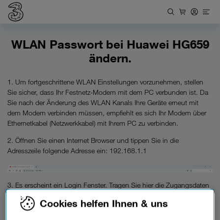
WLAN Passwort bei Huawei HG659
ändern.
1. Um fortgeschrittene WLAN Einstellungen vorzunehmen, stellen
Sie sicher, dass Ihr Festnetz-Modem mit dem PC verbunden ist. Da
Sie nach der Änderung des WLAN Kanals Ihre Geräte erneut mit
dem Modem verbinden müssen, empfiehlt es sich Ihr Modem über
Ethernetkabel (Netzwerkkabel) mit Ihrem PC zu verbinden.
2. Öffnen Sie einen Internet Browser und tippen Sie in die
Adresszeile folgende Adresse ein: 192.168.1.1
3. Es erscheint ein Login Fenster. Tragen Sie hier die Zugangsdaten
Ihres Modems ein und klicken danach auf den Button „
Log in
“. Dies
Cookies helfen Ihnen & uns
Zugangsdaten sind: