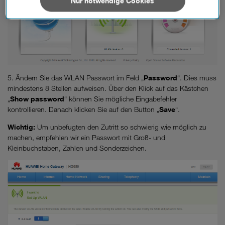
Nur notwendige Cookies
verarbeiten. Sie unterliegen keinem EU-konformen
Datenschutzniveau und es stehen keine wirksamen
Rechtsbehelfe zur Verfügung.
Cookies von Unternehmen in Drittstaaten, die ein ähnliches
Datenschutzniveau wie in der Europäischen Union aufweisen
(z.B. Data Privacy Framework), werden wie europäische
5. Ändern Sie das WLAN Passwort im Feld „
Password
“. Dies muss
Unternehmen behandelt.
mindestens 8 Stellen aufweisen. Über den Klick auf das Kästchen
„
Show password
“ können Sie mögliche Eingabefehler
Wenn Sie „Nur notwendige Cookies“ wählen, dann sind für
kontrollieren. Danach klicken Sie auf den Button „
Save
“.
Sie nur jene Cookies im Einsatz, die zur Funktion dieser
Website unerlässlich sind.
Wichtig:
Um unbefugten den Zutritt so schwierig wie möglich zu
machen, empfehlen wir ein Passwort mit Groß- und
Kleinbuchstaben, Zahlen und Sonderzeichen.