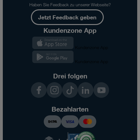
Haben Sie Feedback zu unserer Webseite?
Jetzt Feedback geben
Kundenzone App
Kundenzone App
Kundenzone App
Drei folgen
Facebook
Instagram
TikTok
LinkedIn
YouTube
Bezahlarten