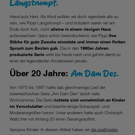
Langstrumpf.
Hand aufs Herz: Als Kind wollten wir doch irgendwie alle so
sein, wie Pippi Langstrumpf – und trotzdem waren wir am
Ende doch froh, nicht
alleine in einem riesigen Haus
aufzuwachsen. Ganz schön beeindruckend, wie Pippi
ihre
Stärke für gute Zwecke einsetzte und immer einen flotten
Spruch zum Besten gab
. Die in den
1960er Jahren
produzierte Serie
wirkt bis heute nach und gehört damit zu
einer der legendärsten Kinderserien jemals.
Am Dam Des.
Über 20 Jahre:
Von 1975 bis 1997 hallte das gleichnamige Lied der
österreichischen Serie „Am Dam Des“ durch viele
Wohnzimmer. Die Serie
richtete sich vornehmlich an Kinder
im Vorschulalter
und brachte einige Schauspiel- und
Moderatorgrößen hervor. Unter anderem hatte auch Christoph
Waltz hier mit Anfang 20 einen Gesangsauftritt.
Apropos Kinder: In diesem Artikel haben wir
die spaßigsten