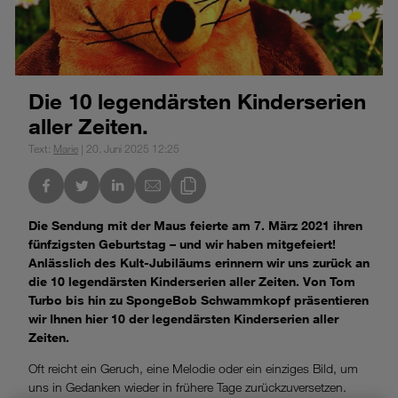
Die 10 legendärsten Kinderserien
aller Zeiten.
Text:
Marie
| 20. Juni 2025 12:25
nkedIn
Link des Blogs kopieren
Die Sendung mit der Maus feierte am 7. März 2021 ihren
fünfzigsten Geburtstag – und wir haben mitgefeiert!
Anlässlich des Kult-Jubiläums erinnern wir uns zurück an
die 10 legendärsten Kinderserien aller Zeiten. Von Tom
Turbo bis hin zu SpongeBob Schwammkopf präsentieren
wir Ihnen hier 10 der legendärsten Kinderserien aller
Zeiten.
Oft reicht ein Geruch, eine Melodie oder ein einziges Bild, um
uns in Gedanken wieder in frühere Tage zurückzuversetzen.