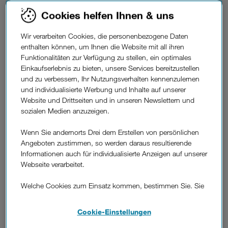
Noch intensiver erleben wir solche Kindheitserinnerungen,
Cookies helfen Ihnen & uns
wenn wir etwa nach Jahren – oder gar Jahrzehnten – unsere
geliebten Serien aus Kindheitstagen wieder sehen. Deshalb
haben wir für Sie in der Erinnerungskiste gewühlt und
denken
Wir verarbeiten Cookies, die personenbezogene Daten
zurück an zehn legendäre Kinderserien
, die für viele
enthalten können, um Ihnen die Website mit all ihren
glückliche Stunden gesorgt haben. Wenn Sie dabei die
Funktionalitäten zur Verfügung zu stellen, ein optimales
Sehnsucht nach kindlicher Unbeschwertheit packt, können Sie
Einkaufserlebnis zu bieten, unsere Services bereitzustellen
übrigens
die beliebtesten Kindersendungen auch mit Drei TV
und zu verbessern, Ihr Nutzungsverhalten kennenzulernen
jederzeit und von überall ansehen. Jetzt aber zu unserem Best-
und individualisierte Werbung und Inhalte auf unserer
of der legendärsten Kinderserien – viel Spaß beim
Website und Drittseiten und in unseren Newslettern und
Zurückerinnern!
sozialen Medien anzuzeigen.
Tom
Klassiker der 90er:
Wenn Sie andernorts Drei dem Erstellen von persönlichen
Turbo.
Angeboten zustimmen, so werden daraus resultierende
Informationen auch für individualisierte Anzeigen auf unserer
Webseite verarbeitet.
Keine Frage,
das sprechende Fahrrad Tom Turbo
aus der
Feder
Thomas Brezinas
, das dank seiner 111 Tricks Folge für
Welche Cookies zum Einsatz kommen, bestimmen Sie. Sie
Folge diverse
Kriminalfälle
löst, prägte so manche Kindheit.
können Ihre Zustimmungen später jederzeit wieder ändern.
Das Besondere dabei: Die kleinen und großen Zuseher
Details und alle Optionen finden Sie unter „Cookie-
Cookie-Einstellungen
konnten selbst mitraten und dabei Buchstaben sammeln, die
Einstellungen“.
im Anschluss gegen eine Gewinnchance eingesendet werden