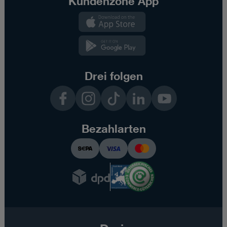
Kundenzone App
Kundenzone
App
Kundenzone
App
Drei folgen
Facebook
Instagram
TikTok
LinkedIn
YouTube
Bezahlarten