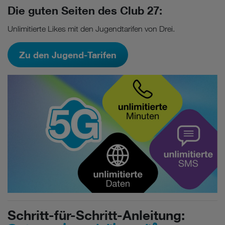
Wenn Sie „Nur notwendige Cookies“ wählen, dann sind für
Die guten Seiten des Club 27:
Sie nur jene Cookies im Einsatz, die zur Funktion dieser
Website unerlässlich sind.
Unlimitierte Likes mit den Jugendtarifen von Drei.
Zu den Jugend-Tarifen
Schritt-für-Schritt-Anleitung: