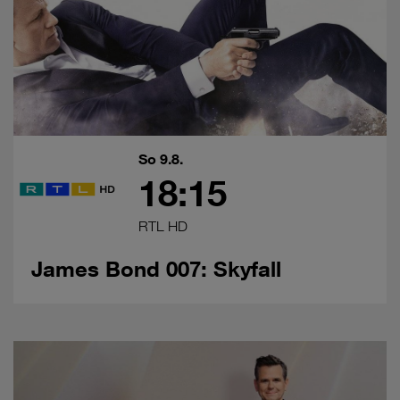
So 9.8.
18:15
RTL HD
James Bond 007: Skyfall