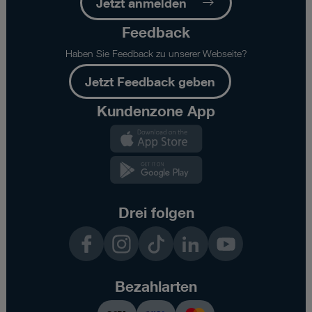
Jetzt anmelden
Feedback
Haben Sie Feedback zu unserer Webseite?
Jetzt Feedback geben
Kundenzone App
Kundenzone
App
Kundenzone
App
Drei folgen
Facebook
Instagram
TikTok
LinkedIn
YouTube
Bezahlarten