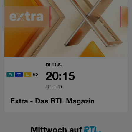
Unternehmen behandelt.
Wenn Sie „Nur notwendige Cookies“ wählen, dann sind für
Sie nur jene Cookies im Einsatz, die zur Funktion dieser
Website unerlässlich sind.
Di 11.8.
20:15
RTL HD
Extra - Das RTL Magazin
RTL.
Mittwoch auf