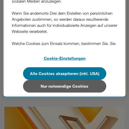
sozialen Medien anzuzeigen.
Wenn Sie andernorts Drei dem Erstellen von persönlichen
Angeboten zustimmen, so werden daraus resultierende
Informationen auch für individualisierte Anzeigen auf unserer
Webseite verarbeitet.
Di 11.8.
Welche Cookies zum Einsatz kommen, bestimmen Sie. Sie
18:15
können Ihre Zustimmungen später jederzeit wieder ändern.
Details und alle Optionen finden Sie unter „Cookie-
Cookie-Einstellungen
Einstellungen“.
RTL HD
Alle Cookies akzeptieren (inkl. USA)
Wenn Sie allen Cookies zustimmen, werden auch Cookies
Behringer und die Toten - Ein
von Drittanbietern verarbeitet, die Ihre Daten in Ländern
Bamberg-Krimi
außerhalb der europäischen Union (z.B. in den USA)
Nur notwendige Cookies
verarbeiten. Sie unterliegen keinem EU-konformen
Datenschutzniveau und es stehen keine wirksamen
Rechtsbehelfe zur Verfügung.
Cookies von Unternehmen in Drittstaaten, die ein ähnliches
Datenschutzniveau wie in der Europäischen Union aufweisen
(z.B. Data Privacy Framework), werden wie europäische