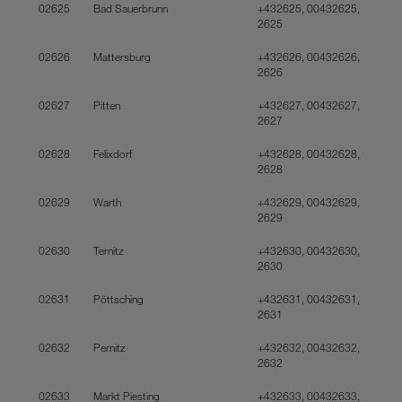
02625
Bad Sauerbrunn
+432625, 00432625,
2625
02626
Mattersburg
+432626, 00432626,
2626
02627
Pitten
+432627, 00432627,
2627
02628
Felixdorf
+432628, 00432628,
2628
02629
Warth
+432629, 00432629,
2629
02630
Ternitz
+432630, 00432630,
2630
02631
Pöttsching
+432631, 00432631,
2631
02632
Pernitz
+432632, 00432632,
2632
02633
Markt Piesting
+432633, 00432633,