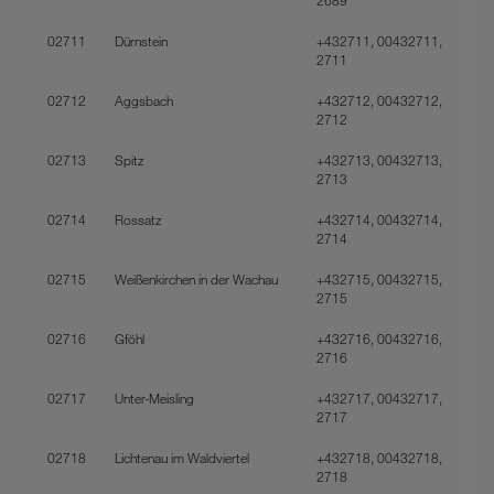
02711
Dürnstein
+432711, 00432711,
2711
02712
Aggsbach
+432712, 00432712,
2712
02713
Spitz
+432713, 00432713,
2713
02714
Rossatz
+432714, 00432714,
2714
02715
Weißenkirchen in der Wachau
+432715, 00432715,
2715
02716
Gföhl
+432716, 00432716,
2716
02717
Unter-Meisling
+432717, 00432717,
2717
02718
Lichtenau im Waldviertel
+432718, 00432718,
2718