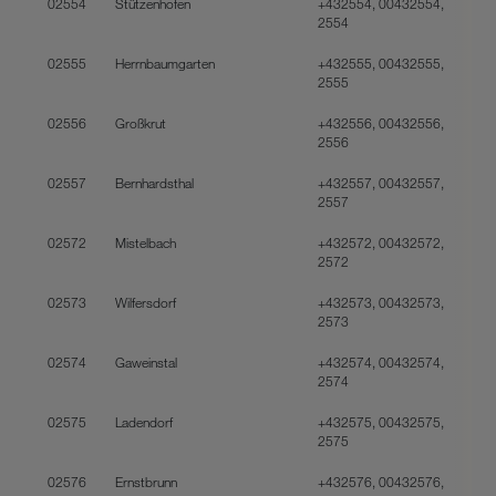
02554
Stützenhofen
+432554, 00432554,
2554
02555
Herrnbaumgarten
+432555, 00432555,
2555
02556
Großkrut
+432556, 00432556,
2556
02557
Bernhardsthal
+432557, 00432557,
2557
02572
Mistelbach
+432572, 00432572,
2572
02573
Wilfersdorf
+432573, 00432573,
2573
02574
Gaweinstal
+432574, 00432574,
2574
02575
Ladendorf
+432575, 00432575,
2575
02576
Ernstbrunn
+432576, 00432576,