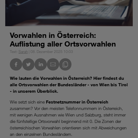
Vorwahlen in Österreich:
Auflistung aller Ortsvorwahlen
Text:
Sarah
| 08. Dezember 2025 10:03
nkedIn
Link des Blogs kopieren
Wie lauten die Vorwahlen in Österreich? Hier findest du
alle Ortsvorwahlen der Bundesländer - von Wien bis Tirol
- in unserem Überblick.
Wie setzt sich eine
Festnetznummer in Österreich
zusammen? Vor den meisten Telefonnummern in Österreich,
mit wenigen Ausnahmen wie Wien und Salzburg, steht immer
die fünfstellige Ortsvorwahl beginnend mit 0. Die Zonen der
österreichischen Vorwahlen orientieren sich mit Abweichungen
an den einzelnen Bundesländern.