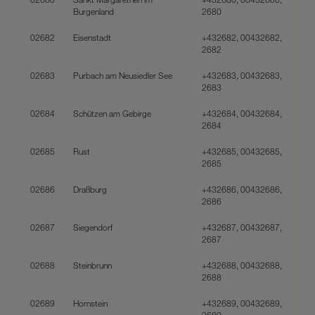
Burgenland
2680
02682
Eisenstadt
+432682, 00432682,
2682
02683
Purbach am Neusiedler See
+432683, 00432683,
2683
02684
Schützen am Gebirge
+432684, 00432684,
2684
02685
Rust
+432685, 00432685,
2685
02686
Draßburg
+432686, 00432686,
2686
02687
Siegendorf
+432687, 00432687,
2687
02688
Steinbrunn
+432688, 00432688,
2688
02689
Hornstein
+432689, 00432689,
2689