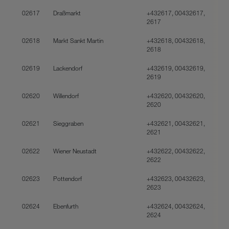
02617
Draßmarkt
+432617, 00432617,
2617
02618
Markt Sankt Martin
+432618, 00432618,
2618
02619
Lackendorf
+432619, 00432619,
2619
02620
Willendorf
+432620, 00432620,
2620
02621
Sieggraben
+432621, 00432621,
2621
02622
Wiener Neustadt
+432622, 00432622,
2622
02623
Pottendorf
+432623, 00432623,
2623
02624
Ebenfurth
+432624, 00432624,
2624