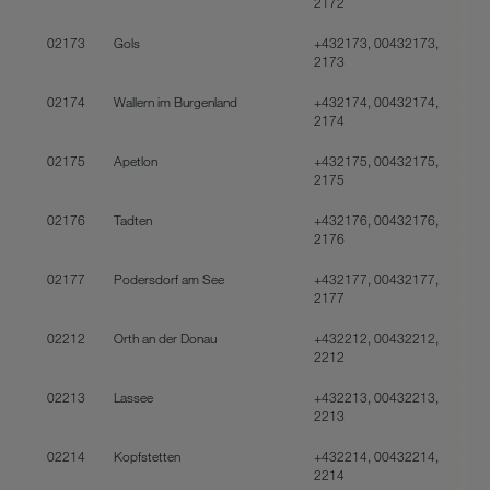
2172
02173
Gols
+432173, 00432173,
2173
02174
Wallern im Burgenland
+432174, 00432174,
2174
02175
Apetlon
+432175, 00432175,
2175
02176
Tadten
+432176, 00432176,
2176
02177
Podersdorf am See
+432177, 00432177,
2177
02212
Orth an der Donau
+432212, 00432212,
2212
02213
Lassee
+432213, 00432213,
2213
02214
Kopfstetten
+432214, 00432214,
2214