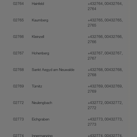
02764
Hainfeld
+432764, 00432764,
2764
02765
Kaumberg
+432765, 00432765,
2765
02766
Kleinzell
+432766, 00432766,
2766
02767
Hohenberg
+432767, 00432767,
2767
02768
Sankt Aegyd am Neuwalde
+432768, 00432768,
2768
02769
Türnitz
+432769, 00432769,
2769
02772
Neulengbach
+432772, 00432772,
2772
02773
Eichgraben
+432773, 00432773,
2773
02774
Innermanzing
+432774, 00432774,