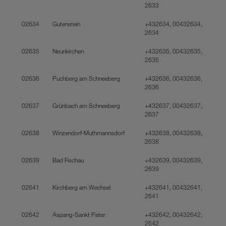
2633
02634
Gutenstein
+432634, 00432634,
2634
02635
Neunkirchen
+432635, 00432635,
2635
02636
Puchberg am Schneeberg
+432636, 00432636,
2636
02637
Grünbach am Schneeberg
+432637, 00432637,
2637
02638
Winzendorf-Muthmannsdorf
+432638, 00432638,
2638
02639
Bad Fischau
+432639, 00432639,
2639
02641
Kirchberg am Wechsel
+432641, 00432641,
2641
02642
Aspang-Sankt Peter
+432642, 00432642,
2642