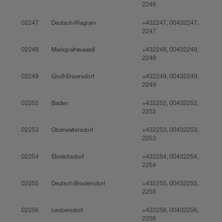
2246
02247
Deutsch-Wagram
+432247, 00432247,
2247
02248
Markgrafneusiedl
+432248, 00432248,
2248
02249
Groß-Enzersdorf
+432249, 00432249,
2249
02252
Baden
+432252, 00432252,
2252
02253
Oberwaltersdorf
+432253, 00432253,
2253
02254
Ebreichsdorf
+432254, 00432254,
2254
02255
Deutsch Brodersdorf
+432255, 00432255,
2255
02256
Leobersdorf
+432256, 00432256,
2256