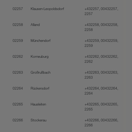
02257
Klausen-Leopoldsdorf
+432257, 00432257,
2257
02258
Alland
+432258, 00432258,
2258
02259
Münchendorf
+432259, 00432259,
2259
02262
Korneuburg
+432262, 00432262,
2262
02263
Großrußbach
+432263, 00432263,
2263
02264
Rückersdorf
+432264, 00432264,
2264
02265
Hausleiten
+432265, 00432265,
2265
02266
Stockerau
+432266, 00432266,
2266