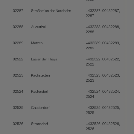
02287
Straßhof an der Nordbahn
+432287, 00432287,
2287
02288
Auersthal
+432288, 00432288,
2288
02289
Matzen
+432289, 00432289,
2289
02522
Laa an der Thaya
+432522, 00432522,
2522
02523
Kirchstetten
+432523, 00432523,
2523
02524
Kautendorf
+432524, 00432524,
2524
02525
Gnadendorf
+432525, 00432525,
2525
02526
Stronsdorf
+432526, 00432526,
2526