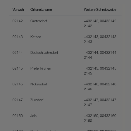
Cookies von Unternehmen in Drittstaaten, die ein ähnliches
Datenschutzniveau wie in der Europäischen Union aufweisen
Vorwahl
Ortsnetzname
Weitere Schreibweise
(z.B. Data Privacy Framework), werden wie europäische
Unternehmen behandelt.
02142
Gattendorf
+432142, 00432142,
2142
Wenn Sie „Nur notwendige Cookies“ wählen, dann sind für
02143
Kittsee
+432143, 00432143,
Sie nur jene Cookies im Einsatz, die zur Funktion dieser
2143
Website unerlässlich sind.
02144
Deutsch Jahrndorf
+432144, 00432144,
2144
02145
Prellenkirchen
+432145, 00432145,
2145
02146
Nickelsdorf
+432146, 00432146,
2146
02147
Zurndorf
+432147, 00432147,
2147
02160
Jois
+432160, 00432160,
2160