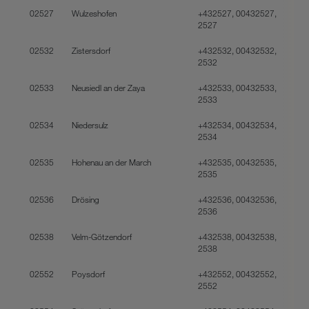
02527
Wulzeshofen
+432527, 00432527,
2527
02532
Zistersdorf
+432532, 00432532,
2532
02533
Neusiedl an der Zaya
+432533, 00432533,
2533
02534
Niedersulz
+432534, 00432534,
2534
02535
Hohenau an der March
+432535, 00432535,
2535
02536
Drösing
+432536, 00432536,
2536
02538
Velm-Götzendorf
+432538, 00432538,
2538
02552
Poysdorf
+432552, 00432552,
2552