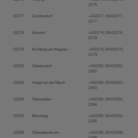
2276
02277
Zwentendorf
+432277, 00432277,
2277
02278
Absdorf
+432278, 00432278,
2278
02279
Kirchberg am Wagram
+432279, 00432279,
2279
02282
Gänserndorf
+432282, 00432282,
2282
02283
Angern an der March
+432283, 00432283,
2283
02284
Oberweiden
+432284, 00432284,
2284
02285
Marchegg
+432285, 00432285,
2285
02286
Obersiebenbrunn
+432286, 00432286,
2286