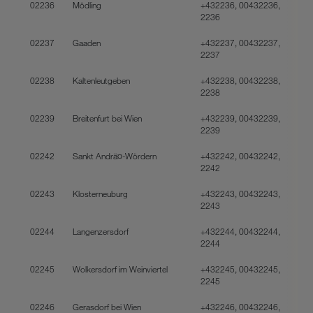
02236
Mödling
+432236, 00432236,
2236
02237
Gaaden
+432237, 00432237,
2237
02238
Kaltenleutgeben
+432238, 00432238,
2238
02239
Breitenfurt bei Wien
+432239, 00432239,
2239
02242
Sankt Andrä¤-Wördern
+432242, 00432242,
2242
02243
Klosterneuburg
+432243, 00432243,
2243
02244
Langenzersdorf
+432244, 00432244,
2244
02245
Wolkersdorf im Weinviertel
+432245, 00432245,
2245
02246
Gerasdorf bei Wien
+432246, 00432246,