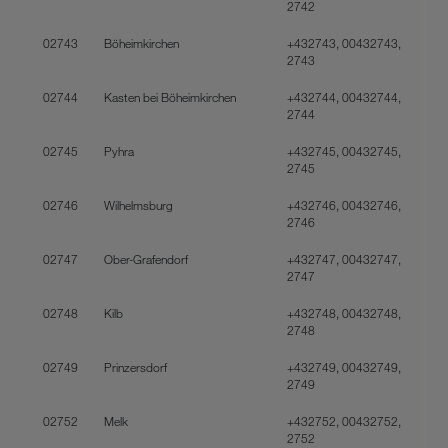
2742
02743
Böheimkirchen
+432743, 00432743,
2743
02744
Kasten bei Böheimkirchen
+432744, 00432744,
2744
02745
Pyhra
+432745, 00432745,
2745
02746
Wilhelmsburg
+432746, 00432746,
2746
02747
Ober-Grafendorf
+432747, 00432747,
2747
02748
Kilb
+432748, 00432748,
2748
02749
Prinzersdorf
+432749, 00432749,
2749
02752
Melk
+432752, 00432752,
2752