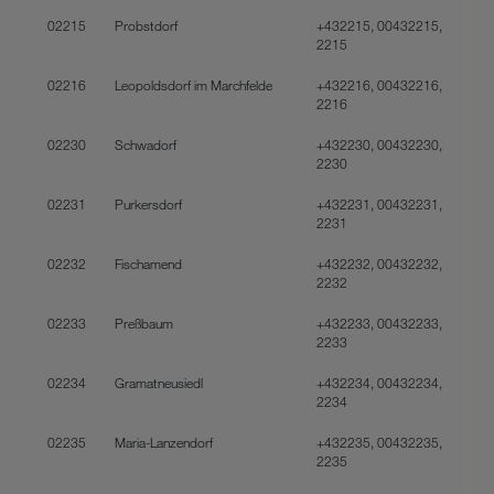
02215
Probstdorf
+432215, 00432215,
2215
02216
Leopoldsdorf im Marchfelde
+432216, 00432216,
2216
02230
Schwadorf
+432230, 00432230,
2230
02231
Purkersdorf
+432231, 00432231,
2231
02232
Fischamend
+432232, 00432232,
2232
02233
Preßbaum
+432233, 00432233,
2233
02234
Gramatneusiedl
+432234, 00432234,
2234
02235
Maria-Lanzendorf
+432235, 00432235,
2235