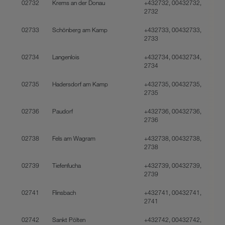
02732
Krems an der Donau
+432732, 00432732,
2732
02733
Schönberg am Kamp
+432733, 00432733,
2733
02734
Langenlois
+432734, 00432734,
2734
02735
Hadersdorf am Kamp
+432735, 00432735,
2735
02736
Paudorf
+432736, 00432736,
2736
02738
Fels am Wagram
+432738, 00432738,
2738
02739
Tiefenfucha
+432739, 00432739,
2739
02741
Flinsbach
+432741, 00432741,
2741
02742
Sankt Pölten
+432742, 00432742,