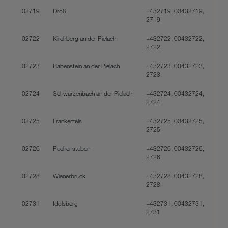
02719
Droß
+432719, 00432719,
2719
02722
Kirchberg an der Pielach
+432722, 00432722,
2722
02723
Rabenstein an der Pielach
+432723, 00432723,
2723
02724
Schwarzenbach an der Pielach
+432724, 00432724,
2724
02725
Frankenfels
+432725, 00432725,
2725
02726
Puchenstuben
+432726, 00432726,
2726
02728
Wienerbruck
+432728, 00432728,
2728
02731
Idolsberg
+432731, 00432731,
2731