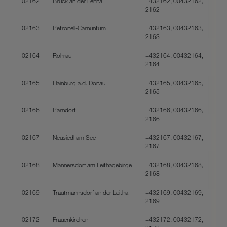
02162
Bruck an der Leitha
+432162, 00432162,
2162
02163
Petronell-Carnuntum
+432163, 00432163,
2163
02164
Rohrau
+432164, 00432164,
2164
02165
Hainburg a.d. Donau
+432165, 00432165,
2165
02166
Parndorf
+432166, 00432166,
2166
02167
Neusiedl am See
+432167, 00432167,
2167
02168
Mannersdorf am Leithagebirge
+432168, 00432168,
2168
02169
Trautmannsdorf an der Leitha
+432169, 00432169,
2169
02172
Frauenkirchen
+432172, 00432172,