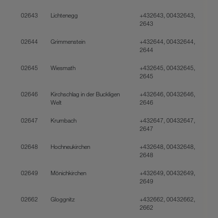
02643
Lichtenegg
+432643, 00432643,
2643
02644
Grimmenstein
+432644, 00432644,
2644
02645
Wiesmath
+432645, 00432645,
2645
02646
Kirchschlag in der Buckligen
+432646, 00432646,
Welt
2646
02647
Krumbach
+432647, 00432647,
2647
02648
Hochneukirchen
+432648, 00432648,
2648
02649
Mönichkirchen
+432649, 00432649,
2649
02662
Gloggnitz
+432662, 00432662,
2662