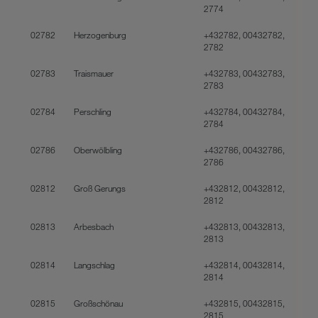
2774
02782
Herzogenburg
+432782, 00432782,
2782
02783
Traismauer
+432783, 00432783,
2783
02784
Perschling
+432784, 00432784,
2784
02786
Oberwölbling
+432786, 00432786,
2786
02812
Groß Gerungs
+432812, 00432812,
2812
02813
Arbesbach
+432813, 00432813,
2813
02814
Langschlag
+432814, 00432814,
2814
02815
Großschönau
+432815, 00432815,
2815