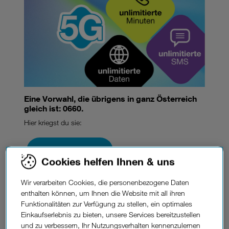
Eine Vorwahl, die übrigens in ganz Österreich
gleich ist: 0660.
Hier kriegst du sie:
Zu den Tarifen
Cookies helfen Ihnen & uns
Wir verarbeiten Cookies, die personenbezogene Daten
Vorwahlen im
enthalten können, um Ihnen die Website mit all ihren
Funktionalitäten zur Verfügung zu stellen, ein optimales
Festnetz.
österreichischen
Einkaufserlebnis zu bieten, unsere Services bereitzustellen
und zu verbessern, Ihr Nutzungsverhalten kennenzulernen