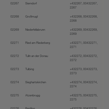
02267
Sierndorf
+432267, 00432267,
2267
02268
Großmugl
+432268, 00432268,
2268
02269
Niederfellabrunn
+432269, 00432269,
2269
02271
Ried am Riederberg
+432271, 00432271,
2271
02272
Tulln an der Donau
+432272, 00432272,
2272
02273
Tulbing
+432273, 00432273,
2273
02274
Sieghartskirchen
+432274, 00432274,
2274
02275
Atzenbrugg
+432275, 00432275,
2275
02276
Reidling
+432276, 00432276,