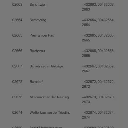
02663
Schottwien
+432663, 00432663,
2663
02664
Semmering
+432664, 00432664,
2664
02665
Prein an der Rax
+432665, 00432665,
2665
02666
Reichenau
+432666, 00432666,
2666
02667
Schwarzau im Gebirge
+432667, 00432667,
2667
02672
Berndorf
+432672, 00432672,
2672
02673
Altenmarkt an der Triesting
+432673, 00432673,
2673
02674
Weißenbach an der Triesting
+432674, 00432674,
2674
02680
Sankt Margarethen im
+432680, 00432680,