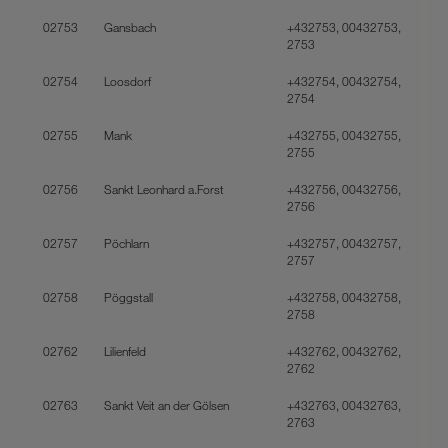
02753
Gansbach
+432753, 00432753,
2753
02754
Loosdorf
+432754, 00432754,
2754
02755
Mank
+432755, 00432755,
2755
02756
Sankt Leonhard a.Forst
+432756, 00432756,
2756
02757
Pöchlarn
+432757, 00432757,
2757
02758
Pöggstall
+432758, 00432758,
2758
02762
Lilienfeld
+432762, 00432762,
2762
02763
Sankt Veit an der Gölsen
+432763, 00432763,
2763