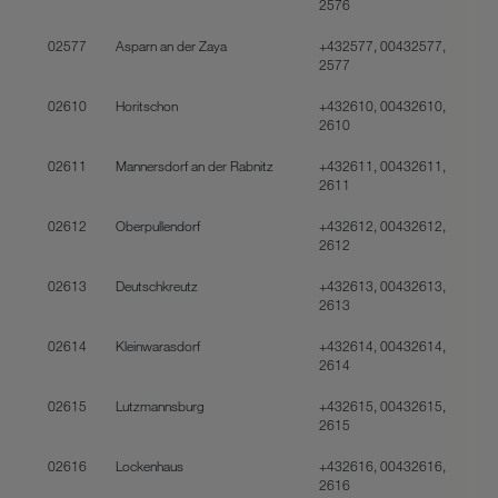
2576
02577
Asparn an der Zaya
+432577, 00432577,
2577
02610
Horitschon
+432610, 00432610,
2610
02611
Mannersdorf an der Rabnitz
+432611, 00432611,
2611
02612
Oberpullendorf
+432612, 00432612,
2612
02613
Deutschkreutz
+432613, 00432613,
2613
02614
Kleinwarasdorf
+432614, 00432614,
2614
02615
Lutzmannsburg
+432615, 00432615,
2615
02616
Lockenhaus
+432616, 00432616,
2616