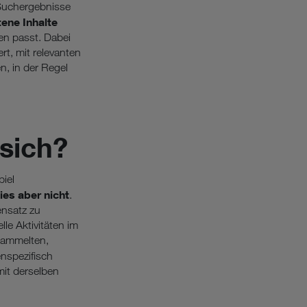
 Suchergebnisse
tene Inhalte
en passt. Dabei
t, mit relevanten
, in der Regel
sich?
iel
ies aber nicht
.
ensatz zu
lle Aktivitäten im
sammelten,
enspezifisch
mit derselben