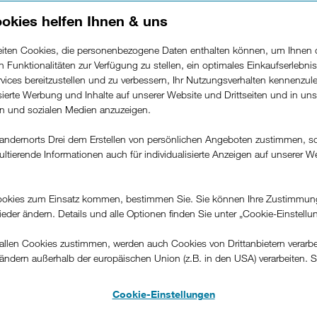
okies helfen Ihnen & uns
beiten Cookies, die personenbezogene Daten enthalten können, um Ihnen 
ren Funktionalitäten zur Verfügung zu stellen, ein optimales Einkaufserlebnis
vices bereitzustellen und zu verbessern, Ihr Nutzungsverhalten kennenzul
isierte Werbung und Inhalte auf unserer Website und Drittseiten und in un
nd Cookies? Gefährlich
rn und sozialen Medien anzuzeigen.
ch?
andernorts Drei dem Erstellen von persönlichen Angeboten zustimmen, s
ultierende Informationen auch für individualisierte Anzeigen auf unserer W
.
025 11:09
okies zum Einsatz kommen, bestimmen Sie. Sie können Ihre Zustimmun
Facebook
E-Mail
Twitter
LinkedIn
Link des Blogs
wieder ändern. Details und alle Optionen finden Sie unter „Cookie-Einstellu
llen Cookies zustimmen, werden auch Cookies von Drittanbietern verarbeit
nternetsurfen über verschiedene Websites hinweg namentli
ändern außerhalb der europäischen Union (z.B. in den USA) verarbeiten. S
hneiderte Werbeanzeigen sehen oder Ihren Wohnort mit zu
-konformen Datenschutzniveau und es stehen keine wirksamen Rechtsbeh
i Onlinebestellungen vorgeschlagen bekommen, dann sind C
.
Cookie-Einstellungen