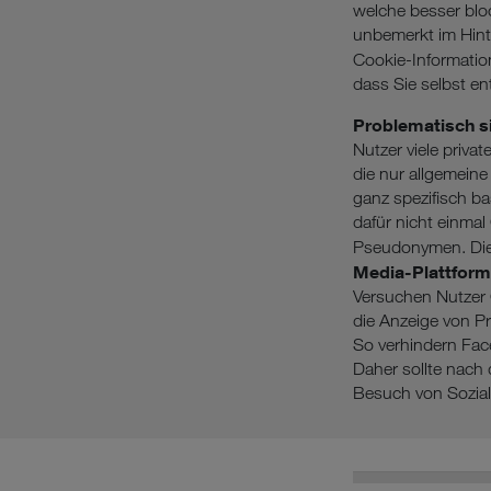
welche besser blo
unbemerkt im Hint
Cookie-Informatio
dass Sie selbst e
Problematisch si
Nutzer viele priva
die nur allgemein
ganz spezifisch b
dafür nicht einmal
Pseudonymen. Di
Media-Plattfor
Versuchen Nutzer C
die Anzeige von P
So verhindern Fac
Daher sollte nach
Besuch von Sozial