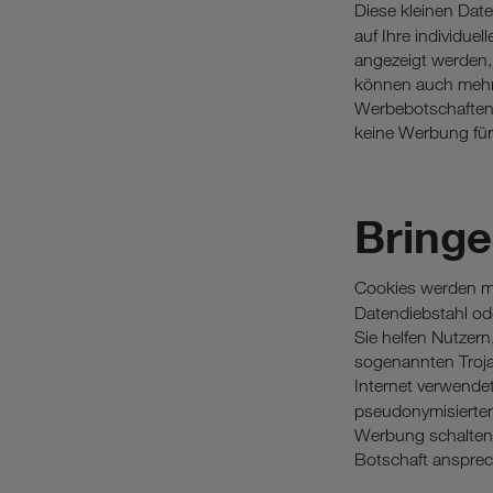
Diese kleinen Dat
auf Ihre individu
angezeigt werden,
können auch mehre
Werbebotschaften 
keine Werbung fü
Bring
Cookies werden ma
Datendiebstahl od
Sie helfen Nutzern
sogenannten Trojane
Internet verwend
pseudonymisierten
Werbung schalten 
Botschaft anspre