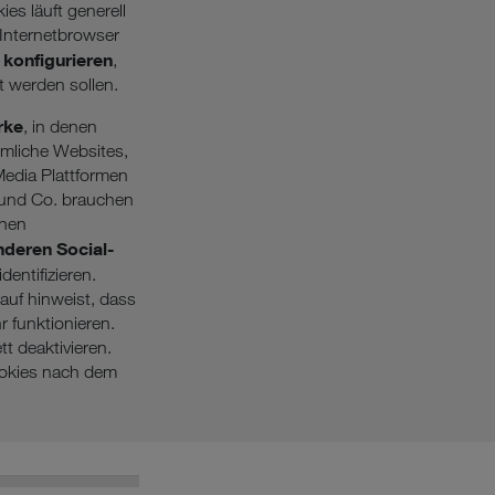
ies läuft generell
Internetbrowser
 konfigurieren
,
 werden sollen.
rke
, in denen
mmliche Websites,
Media Plattformen
 und Co. brauchen
inen
nderen Social-
entifizieren.
auf hinweist, dass
 funktionieren.
t deaktivieren.
ookies nach dem