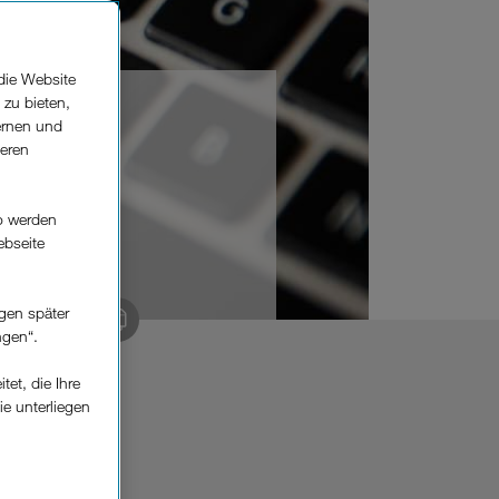
die Website
 zu bieten,
ernen und
seren
 oder
o werden
ebseite
gen später
 kopieren
ngen“.
et, die Ihre
ch begrüßt
ie unterliegen
treffender
elfe zur
ookies im