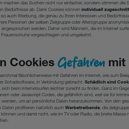
en machen das Suchen nicht nur einfacher, sondern stimmen die
individuell zugeschnit
ellen Bedürfnisse ab. Dank Cookies können
 so auch Werbung, die genau zu Ihren Interessen und Bedürfniss
re Personen der selben Zielgruppe oder Altersgruppe anonymisier
angesprochen werden. Daher wird Männern, die im Internet surfen
r Frauenschuhe vorgeschlagen und umgekehrt.
Gefahren
en Cookies
mit 
nchmal fälschlicherweise mit Gefahren im Internet, wie zum Beisp
Schädlich sind Cook
er Schadsoftware, in Verbindung gebracht.
, sich beim Internetsurfen leichter zurecht zu finden. Ganz im Geg
rn oder Javascript Codes, die gefährlich sind, weil sie für krimine
et werden, um an persönliche Daten heranzukommen. Von den ge
Werbetreibende
 Daten profitieren natürlich auch
, die zielgrupp
können und damit nicht, wie im TV oder Radio, die breite Masse 
chen.