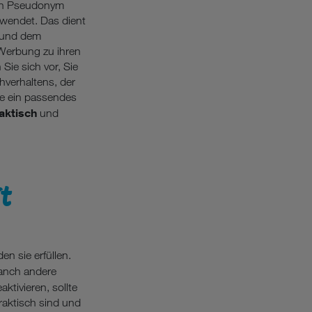
ein Pseudonym
wendet. Das dient
n und dem
Werbung zu ihren
Sie sich vor, Sie
verhaltens, der
ge ein passendes
aktisch
und
t
n sie erfüllen.
anch andere
ktivieren, sollte
raktisch sind und