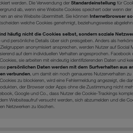
Standardeinstellung
ckiert werden. Die Verwendung der
für Cook
ergrund ab, wenn eine Website Cookies speichert oder wenn der 
Internetbrowser so
nen an eine Website übermittelt. Sie können
ntscheiden welche Cookies genehmigt, beziehungsweise abgelehnt
nd häufig nicht die Cookies selbst, sondern soziale Netzwe
te und persönliche Details über sich preisgeben. Anders als herkö
e Zielgruppen anonymisiert ansprechen, werden Nutzer auf Social 
asierend auf dem individuellen Verhalten angesprochen. Facebook
 Cookies, sie arbeiten mit eindeutig identifizierenden Daten und ke
persönlichen Daten werden mit dem Surfverhalten aus a
ese
men verbunden
, um damit ein noch genaueres Nutzerverhalten zu id
ookies zu blockieren, wird eine Fehlermeldung angezeigt, die dar
rodukten, der Browser oder Apps ohne die Zustimmung nicht mehr
ebook, Google und Co., dass Nutzer die Cookie-Trackings komplet
 dem Websiteaufruf versucht werden, sich abzumelden und die C
en Netzwerken zu löschen.