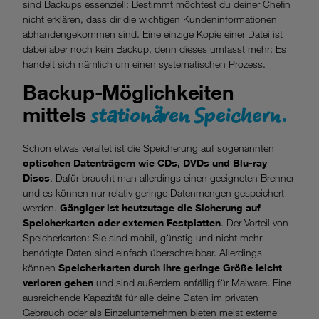
sind Backups essenziell: Bestimmt möchtest du deiner Chefin
Datenschutzniveau wie in der Europäischen Union aufweisen
nicht erklären, dass dir die wichtigen Kundeninformationen
(z.B. Data Privacy Framework), werden wie europäische
abhandengekommen sind. Eine einzige Kopie einer Datei ist
Unternehmen behandelt.
dabei aber noch kein Backup, denn dieses umfasst mehr: Es
handelt sich nämlich um einen systematischen Prozess.
Wenn Sie „Nur notwendige Cookies“ wählen, dann sind für
Sie nur jene Cookies im Einsatz, die zur Funktion dieser
Backup-Möglichkeiten
Website unerlässlich sind.
stationären Speichern.
mittels
Schon etwas veraltet ist die Speicherung auf sogenannten
optischen Datenträgern wie CDs, DVDs und Blu-ray
Discs
. Dafür braucht man allerdings einen geeigneten Brenner
und es können nur relativ geringe Datenmengen gespeichert
werden.
Gängiger ist heutzutage die Sicherung auf
Speicherkarten oder externen Festplatten
. Der Vorteil von
Speicherkarten: Sie sind mobil, günstig und nicht mehr
benötigte Daten sind einfach überschreibbar. Allerdings
können
Speicherkarten durch ihre geringe Größe leicht
verloren gehen
und sind außerdem anfällig für Malware. Eine
ausreichende Kapazität für alle deine Daten im privaten
Gebrauch oder als Einzelunternehmen bieten meist externe