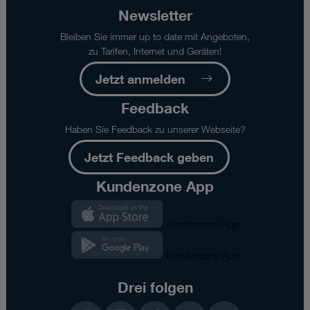
Newsletter
Bleiben Sie immer up to date mit Angeboten,
zu Tarifen, Internet und Geräten!
Jetzt anmelden
Feedback
Haben Sie Feedback zu unserer Webseite?
Jetzt Feedback geben
Kundenzone App
Kundenzone App
Kundenzone App
Drei folgen
Facebook
Instagram
TikTok
LinkedIn
YouTube