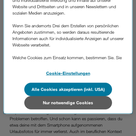
und individualisierte Werbung und Inhalte auf unserer
auch
der World Backup Day am 31. März,
der an die
Website und Drittseiten und in unseren Newslettern und
Wichtigkeit eines Daten-Backups erinnert. Denn
wann hast du
sozialen Medien anzuzeigen.
zuletzt ein solches auf deinen elektronischen Geräten
durchgeführt?
Du kannst nur schuldbewusst mit den
Wenn Sie andernorts Drei dem Erstellen von persönlichen
Schultern zucken? Dann bist du hier richtig: Wir erklären alles
Angeboten zustimmen, so werden daraus resultierende
rund um Backups und warum du keinesfalls auf diese Art der
Informationen auch für individualisierte Anzeigen auf unserer
Datensicherung verzichten solltest.
Webseite verarbeitet.
Daten-Backup?
Was ist ein
Welche Cookies zum Einsatz kommen, bestimmen Sie. Sie
können Ihre Zustimmungen später jederzeit wieder ändern.
Unter einem Backup versteht man eine
Sicherungskopie von
Details und alle Optionen finden Sie unter „Cookie-
Cookie-Einstellungen
gespeicherten Daten.
Dazu wird ein zusätzliches
Einstellungen“.
Speichermedium verwendet, wie zum Beispiel
eine externe
Festplatte, ein Tape oder eine CD
. Eine weitere Möglichkeit
Alle Cookies akzeptieren (inkl. USA)
Wenn Sie allen Cookies zustimmen, werden auch Cookies
ist die
netzbasierte Speicherung in einer Cloud
. Aber
von Drittanbietern verarbeitet, die Ihre Daten in Ländern
warum sind Backups so wichtig? Das ist einfach erklärt: Stell
außerhalb der europäischen Union (z.B. in den USA)
Nur notwendige Cookies
dir vor, dein Smartphone oder Laptop wird gestohlen,
verarbeiten. Sie unterliegen keinem EU-konformen
irreparabel beschädigt oder ist von gravierenden Software-
Datenschutzniveau und es stehen keine wirksamen
Problemen betroffen. Und schon kann es passieren, dass du
Rechtsbehelfe zur Verfügung.
etwa deine mit dem Smartphone aufgenommenen
Urlaubsfotos für immer verlierst. Auch im beruflichen Kontext
Cookies von Unternehmen in Drittstaaten, die ein ähnliches