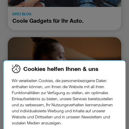
DREI BLOG
Coole Gadgets für Ihr Auto.
Cookies helfen Ihnen & uns
Wir verarbeiten Cookies, die personenbezogene Daten
enthalten können, um Ihnen die Website mit all ihren
Funktionalitäten zur Verfügung zu stellen, ein optimales
Einkaufserlebnis zu bieten, unsere Services bereitzustellen
und zu verbessern, Ihr Nutzungsverhalten kennenzulernen
DREI BLOG
und individualisierte Werbung und Inhalte auf unserer
Face ID funktioniert nicht? Schnelle
Website und Drittseiten und in unseren Newslettern und
Hilfe.
sozialen Medien anzuzeigen.