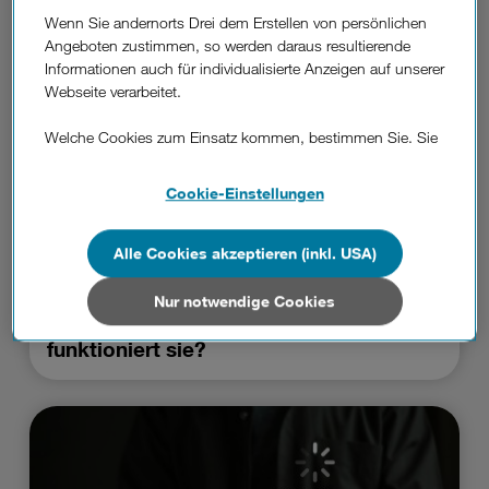
Wenn Sie andernorts Drei dem Erstellen von persönlichen
Angeboten zustimmen, so werden daraus resultierende
Informationen auch für individualisierte Anzeigen auf unserer
Webseite verarbeitet.
Welche Cookies zum Einsatz kommen, bestimmen Sie. Sie
können Ihre Zustimmungen später jederzeit wieder ändern.
Details und alle Optionen finden Sie unter „Cookie-
Cookie-Einstellungen
Einstellungen“.
Wenn Sie allen Cookies zustimmen, werden auch Cookies
Alle Cookies akzeptieren (inkl. USA)
von Drittanbietern verarbeitet, die Ihre Daten in Ländern
DREI BLOG
außerhalb der europäischen Union (z.B. in den USA)
Nur notwendige Cookies
Gesichtserkennung am Handy: Wie
verarbeiten. Sie unterliegen keinem EU-konformen
Datenschutzniveau und es stehen keine wirksamen
funktioniert sie?
Rechtsbehelfe zur Verfügung.
Cookies von Unternehmen in Drittstaaten, die ein ähnliches
Datenschutzniveau wie in der Europäischen Union aufweisen
(z.B. Data Privacy Framework), werden wie europäische
Unternehmen behandelt.