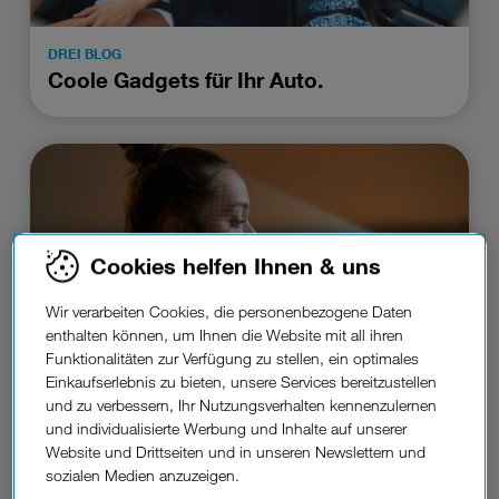
DREI BLOG
Coole Gadgets für Ihr Auto.
Cookies helfen Ihnen & uns
Wir verarbeiten Cookies, die personenbezogene Daten
enthalten können, um Ihnen die Website mit all ihren
Funktionalitäten zur Verfügung zu stellen, ein optimales
Einkaufserlebnis zu bieten, unsere Services bereitzustellen
und zu verbessern, Ihr Nutzungsverhalten kennenzulernen
DREI BLOG
und individualisierte Werbung und Inhalte auf unserer
Face ID funktioniert nicht? Schnelle
Website und Drittseiten und in unseren Newslettern und
Hilfe.
sozialen Medien anzuzeigen.