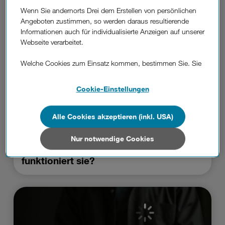
Wenn Sie andernorts Drei dem Erstellen von persönlichen
Angeboten zustimmen, so werden daraus resultierende
Informationen auch für individualisierte Anzeigen auf unserer
Webseite verarbeitet.
Welche Cookies zum Einsatz kommen, bestimmen Sie. Sie
können Ihre Zustimmungen später jederzeit wieder ändern.
Details und alle Optionen finden Sie unter „Cookie-
Cookie-Einstellungen
Einstellungen“.
Wenn Sie allen Cookies zustimmen, werden auch Cookies
Alle Cookies akzeptieren (inkl. USA)
von Drittanbietern verarbeitet, die Ihre Daten in Ländern
DREI BLOG
außerhalb der europäischen Union (z.B. in den USA)
Nur notwendige Cookies
Gesichtserkennung am Handy: Wie
verarbeiten. Sie unterliegen keinem EU-konformen
Datenschutzniveau und es stehen keine wirksamen
funktioniert sie?
Rechtsbehelfe zur Verfügung.
Cookies von Unternehmen in Drittstaaten, die ein ähnliches
Datenschutzniveau wie in der Europäischen Union aufweisen
(z.B. Data Privacy Framework), werden wie europäische
Unternehmen behandelt.