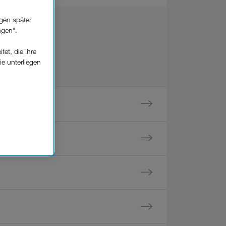
gen später
ngen“.
et, die Ihre
ie unterliegen
elfe zur
n der
che
Einsatz, die