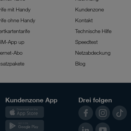
rife mit Handy
Kundenzone
rife ohne Handy
Kontakt
rtkartentarife
Technische Hilfe
IM-App up
Speedtest
ternet-Abo
Netzabdeckung
satzpakete
Blog
Kundenzone App
Drei folgen
Kundenzone
Facebook
Instagram
TikTok
App
Kundenzone
LinkedIn
YouTube
App