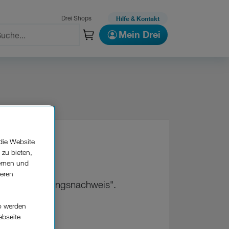
Drei Shops
Hilfe & Kontakt
Mein Drei
die Website
 zu bieten,
ernen und
seren
inzelverbindungsnachweis".
o werden
ebseite