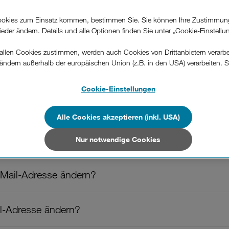
okies zum Einsatz kommen, bestimmen Sie. Sie können Ihre Zustimmun
War diese Information hilfreich?
wieder ändern. Details und alle Optionen finden Sie unter „Cookie-Einstellu
llen Cookies zustimmen, werden auch Cookies von Drittanbietern verarbeit
Feedback
ändern außerhalb der europäischen Union (z.B. in den USA) verarbeiten. S
-konformen Datenschutzniveau und es stehen keine wirksamen Rechtsbeh
.
Cookie-Einstellungen
n und meinen Datenverbrauch in der Kundenzone?
n Unternehmen in Drittstaaten, die ein ähnliches Datenschutzniveau wie i
hen Union aufweisen (z.B. Data Privacy Framework), werden wie europäis
Alle Cookies akzeptieren (inkl. USA)
en behandelt.
if?
Nur notwendige Cookies
Nur notwendige Cookies“ wählen, dann sind für Sie nur jene Cookies im 
on dieser Website unerlässlich sind.
Mail-Adresse ändern?
l-Adresse ändern?