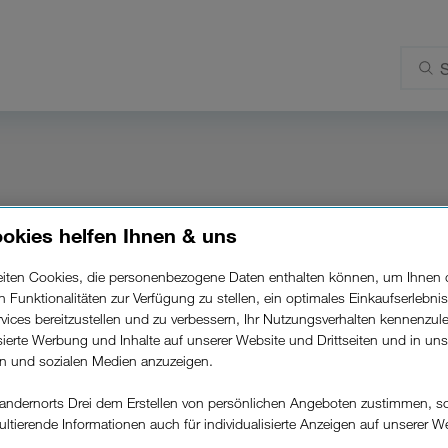
okies helfen Ihnen & uns
nungen in der Kundenzone?
beiten Cookies, die personenbezogene Daten enthalten können, um Ihnen 
ren Funktionalitäten zur Verfügung zu stellen, ein optimales Einkaufserlebnis
vices bereitzustellen und zu verbessern, Ihr Nutzungsverhalten kennenzul
isierte Werbung und Inhalte auf unserer Website und Drittseiten und in un
e Uhr in Ihrer
Kundenzone
unter "Kosten - Rechnung/E
rn und sozialen Medien anzuzeigen.
andernorts Drei dem Erstellen von persönlichen Angeboten zustimmen, s
ultierende Informationen auch für individualisierte Anzeigen auf unserer W
.