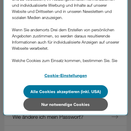
und individualisierte Werbung und Inhalte auf unserer
Website und Drittseiten und in unseren Newslettern und
sozialen Medien anzuzeigen.
War diese Information hilfreich?
Wenn Sie andernorts Drei dem Erstellen von persönlichen
Angeboten zustimmen, so werden daraus resultierende
Feedback
Informationen auch für individualisierte Anzeigen auf unserer
Webseite verarbeitet.
Weitere
Fragen
Wie melde ich mich in der App an, wenn
Welche Cookies zum Einsatz kommen, bestimmen Sie. Sie
aus
ich up online im Webshop bestellt habe?
können Ihre Zustimmungen später jederzeit wieder ändern.
dem
Details und alle Optionen finden Sie unter „Cookie-
Cookie-Einstellungen
Bereich
Einstellungen“.
"Login,
Woran erkenne ich die Login-Methode, die
PIN,
ich bei der Aktivierung verwendet habe und
Wenn Sie allen Cookies zustimmen, werden auch Cookies
Alle Cookies akzeptieren (inkl. USA)
Kennwörter
von Drittanbietern verarbeitet, die Ihre Daten in Ländern
wie kann ich die Login-Methode ändern?
&
außerhalb der europäischen Union (z.B. in den USA)
Nur notwendige Cookies
mehr"
verarbeiten. Sie unterliegen keinem EU-konformen
Datenschutzniveau und es stehen keine wirksamen
Wie ändere ich mein Passwort?
Rechtsbehelfe zur Verfügung.