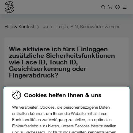
Hilfe & Kontakt
up
Login, PIN, Kennwörter & mehr
Wie aktiviere ich fürs Einloggen
zusätzliche Sicherheitsfunktionen
wie Face ID, Touch ID,
Gesichtserkennung oder
Fingerabdruck?
Gehe dazu auf der Startseite der up-App in die
Cookies helfen Ihnen & uns
Einstellungen, die Sie ganz unten finden. Unter
„Passwort & Sicherheit“ bei „Login via E-Mail" oder unter
Wir verarbeiten Cookies, die personenbezogene Daten
Sicherheitseinstellungen bei „Login via Open ID“ findest
enthalten können, um Ihnen die Website mit all ihren
du die Funktion.
Funktionalitäten zur Verfügung zu stellen, ein optimales
Einkaufserlebnis zu bieten, unsere Services bereitzustellen
Zur up-Produktseite
und zu verbessern, Ihr Nutzungsverhalten kennenzulernen