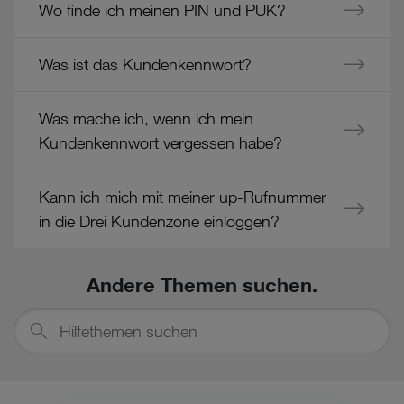
Wo finde ich meinen PIN und PUK?
Cookies von Unternehmen in Drittstaaten, die ein ähnliches
Datenschutzniveau wie in der Europäischen Union aufweisen
(z.B. Data Privacy Framework), werden wie europäische
Was ist das Kundenkennwort?
Unternehmen behandelt.
Wenn Sie „Nur notwendige Cookies“ wählen, dann sind für
Was mache ich, wenn ich mein
Sie nur jene Cookies im Einsatz, die zur Funktion dieser
Kundenkennwort vergessen habe?
Website unerlässlich sind.
Kann ich mich mit meiner up-Rufnummer
in die Drei Kundenzone einloggen?
Andere Themen suchen.
Hilfethemen
suchen