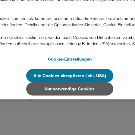
.
okies zum Einsatz kommen, bestimmen Sie. Sie können Ihre Zustimmun
wieder ändern. Details und alle Optionen finden Sie unter „Cookie-Einstellu
llen Cookies zustimmen, werden auch Cookies von Drittanbietern verarbeit
ändern außerhalb der europäischen Union (z.B. in den USA) verarbeiten. S
-konformen Datenschutzniveau und es stehen keine wirksamen Rechtsbeh
War diese Information hilfreich?
.
Cookie-Einstellungen
n Unternehmen in Drittstaaten, die ein ähnliches Datenschutzniveau wie i
Feedback
hen Union aufweisen (z.B. Data Privacy Framework), werden wie europäis
Alle Cookies akzeptieren (inkl. USA)
en behandelt.
Nur notwendige Cookies
Nur notwendige Cookies“ wählen, dann sind für Sie nur jene Cookies im 
, wenn ich up online im Webshop bestellt habe?
on dieser Website unerlässlich sind.