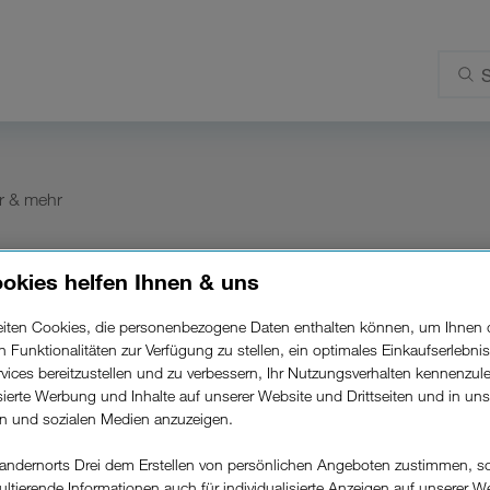
r & mehr
okies helfen Ihnen & uns
gin-Methode, die ich bei der Aktivi
Methode ändern?
beiten Cookies, die personenbezogene Daten enthalten können, um Ihnen 
ren Funktionalitäten zur Verfügung zu stellen, ein optimales Einkaufserlebnis
vices bereitzustellen und zu verbessern, Ihr Nutzungsverhalten kennenzul
isierte Werbung und Inhalte auf unserer Website und Drittseiten und in un
rn und sozialen Medien anzuzeigen.
-Methode nicht einsehbar. Falls du sie nicht mehr weißt
weit kostenlos mit deinem up-Abo) oder 0800 30 30 30 
andernorts Drei dem Erstellen von persönlichen Angeboten zustimmen, s
erden.
ultierende Informationen auch für individualisierte Anzeigen auf unserer W