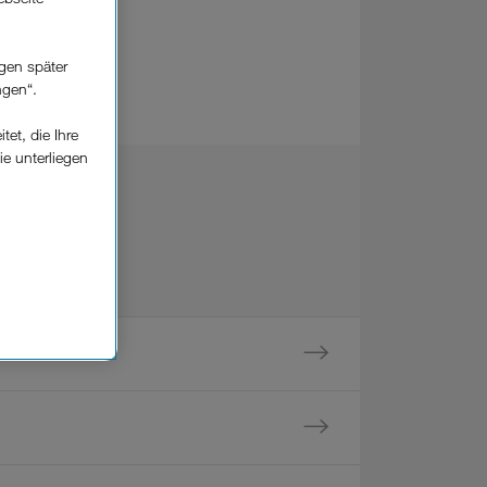
gen später
ngen“.
et, die Ihre
ie unterliegen
elfe zur
n der
che
Einsatz, die