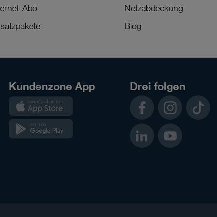
ternet-Abo
Netzabdeckung
satzpakete
Blog
Kundenzone App
Drei folgen
Kundenzone
Facebook
Instagram
TikTok
App
Kundenzone
LinkedIn
YouTube
App