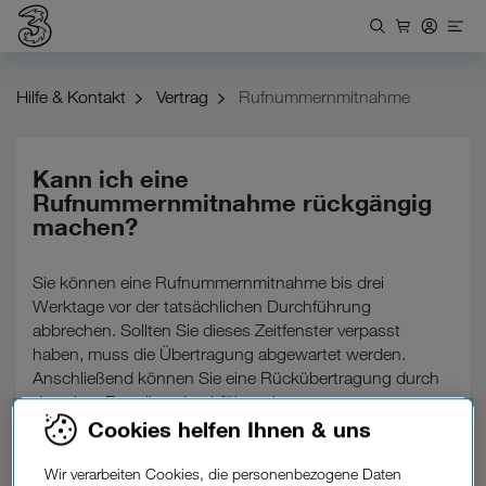
Hilfe & Kontakt
Vertrag
Rufnummernmitnahme
Kann ich eine
Rufnummernmitnahme rückgängig
machen?
Sie können eine Rufnummernmitnahme bis drei
Werktage vor der tatsächlichen Durchführung
abbrechen. Sollten Sie dieses Zeitfenster verpasst
haben, muss die Übertragung abgewartet werden.
Anschließend können Sie eine Rückübertragung durch
den alten Betreiber durchführen lassen.
Cookies helfen Ihnen & uns
Wir verarbeiten Cookies, die personenbezogene Daten
Alles zur Rufnummernmitnahme