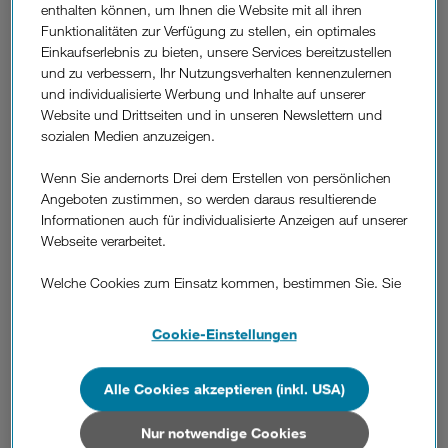
enthalten können, um Ihnen die Website mit all ihren
Funktionalitäten zur Verfügung zu stellen, ein optimales
Einkaufserlebnis zu bieten, unsere Services bereitzustellen
und zu verbessern, Ihr Nutzungsverhalten kennenzulernen
und individualisierte Werbung und Inhalte auf unserer
War diese Information hilfreich?
Website und Drittseiten und in unseren Newslettern und
sozialen Medien anzuzeigen.
Feedback
Wenn Sie andernorts Drei dem Erstellen von persönlichen
Angeboten zustimmen, so werden daraus resultierende
Weitere
Informationen auch für individualisierte Anzeigen auf unserer
Fragen
Wie kann ich zu Drei wechseln und meine
Webseite verarbeitet.
aus
Rufnummer mitnehmen?
dem
Welche Cookies zum Einsatz kommen, bestimmen Sie. Sie
Bereich
können Ihre Zustimmungen später jederzeit wieder ändern.
"Rufnummernmitnahme"
Was ist eine NÜV-Information? Wozu
Details und alle Optionen finden Sie unter „Cookie-
Cookie-Einstellungen
brauche ich diese?
Einstellungen“.
Wenn Sie allen Cookies zustimmen, werden auch Cookies
Alle Cookies akzeptieren (inkl. USA)
Wie erhalte ich eine NÜV-Information?
von Drittanbietern verarbeitet, die Ihre Daten in Ländern
außerhalb der europäischen Union (z.B. in den USA)
Nur notwendige Cookies