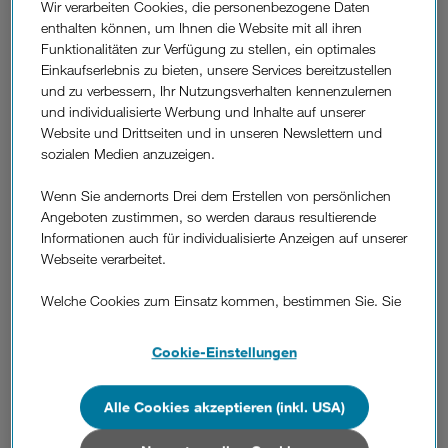
Wir verarbeiten Cookies, die personenbezogene Daten
Nähe besuchen.
enthalten können, um Ihnen die Website mit all ihren
Funktionalitäten zur Verfügung zu stellen, ein optimales
Einkaufserlebnis zu bieten, unsere Services bereitzustellen
Alles zur Rufnummernmitnahme
und zu verbessern, Ihr Nutzungsverhalten kennenzulernen
und individualisierte Werbung und Inhalte auf unserer
Website und Drittseiten und in unseren Newslettern und
sozialen Medien anzuzeigen.
Wenn Sie andernorts Drei dem Erstellen von persönlichen
War diese Information hilfreich?
Angeboten zustimmen, so werden daraus resultierende
Informationen auch für individualisierte Anzeigen auf unserer
Feedback
Webseite verarbeitet.
Weitere
Welche Cookies zum Einsatz kommen, bestimmen Sie. Sie
Fragen
Wie kann ich zu Drei wechseln und meine
können Ihre Zustimmungen später jederzeit wieder ändern.
aus
Details und alle Optionen finden Sie unter „Cookie-
Rufnummer mitnehmen?
Cookie-Einstellungen
dem
Einstellungen“.
Bereich
Wenn Sie allen Cookies zustimmen, werden auch Cookies
"Rufnummernmitnahme"
Was ist eine NÜV-Information? Wozu
Alle Cookies akzeptieren (inkl. USA)
von Drittanbietern verarbeitet, die Ihre Daten in Ländern
brauche ich diese?
außerhalb der europäischen Union (z.B. in den USA)