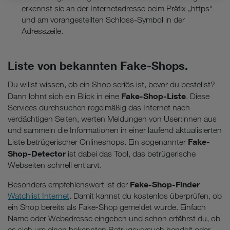
Rechtsbehelfe zur Verfügung.
erkennst sie an der Internetadresse beim Präfix „https“
und am vorangestellten Schloss-Symbol in der
Cookies von Unternehmen in Drittstaaten, die ein ähnliches
Adresszeile.
Datenschutzniveau wie in der Europäischen Union aufweisen
(z.B. Data Privacy Framework), werden wie europäische
Unternehmen behandelt.
Liste von bekannten Fake-Shops.
Wenn Sie „Nur notwendige Cookies“ wählen, dann sind für
Du willst wissen, ob ein Shop seriös ist, bevor du bestellst?
Sie nur jene Cookies im Einsatz, die zur Funktion dieser
Fake-Shop-Liste
Dann lohnt sich ein Blick in eine
. Diese
Website unerlässlich sind.
Services durchsuchen regelmäßig das Internet nach
verdächtigen Seiten, werten Meldungen von User:innen aus
und sammeln die Informationen in einer laufend aktualisierten
Fake-
Liste betrügerischer Onlineshops. Ein sogenannter
Shop-Detector
ist dabei das Tool, das betrügerische
Webseiten schnell entlarvt.
Fake-Shop-Finder
Besonders empfehlenswert ist der
Watchlist Internet
. Damit kannst du kostenlos überprüfen, ob
ein Shop bereits als Fake-Shop gemeldet wurde. Einfach
Name oder Webadresse eingeben und schon erfährst du, ob
es sich um einen bekannten Betrugsversuch handelt oder