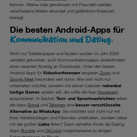
können. Alleine oder gemeinsam mit Freunden werden
verschiedene Welten erkundet und gefährliche Kreaturen
besiegt.
Die besten Android-Apps für
Kommunikation und Dating.
Nicht nur Toilettenpapier und Nudeln wurden im Jahr 2020
verstärkt gebunkert, auch Kommunikationsapps verzeichneten
einen rasanten Anstieg an Downloads. Unter den besten
Android-Apps für
Videokonferenzen
rangieren
Zoom
und
Google Meet
besonders weit vorne. Wer sich nicht nur
unterhalten möchte, sondern mit seinen Liebsten
nebenbei
lustige Games
spielen will, der sollte die App
Houseparty
ausprobieren. In Sachen
Text- und Sprachnachrichten
liefern
die Apps
Signal
und
Telegram
eine
besser verschlüsselte
Alternative zu WhatsApp
. Sie möchten sich nicht nur mit
Ihren Arbeitskollegen und Freunden unterhalten, sondern lieber
mit der großen
Liebe
flirten? Dann verhelfen Ihnen die Dating-
Apps
Bumble
und
OkCupid
möglicherweise zu einigen
Schmetterlingen im Bauch.