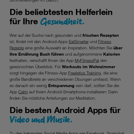
Die beliebtesten Helferlein
Gesundheit.
für Ihre
Wer auf der Suche nach gesunden und
frischen Rezepten
ist, findet mit den Android-Apps
EatSmarter
und
Fitness
Rezepte
eine große Auswahl an Inspiration. Möchten Sie
über
Ihre Ernährung Buch führen
und aufgenommene
Kalorien
festhalten, verschafft Ihnen die App
MyFitnessPal
den
gewünschten Überblick. Für
Workouts im Wohnzimmer
sorgt hingegen die Fitness-App
Freeletics Training,
die eine
große Bandbreite an verschiedenen Übungen umfasst. Wenn
es danach ein wenig
Entspannung
sein darf, sollten Sie die
App
Calm
auf Ihrem Android-Smartphone installieren: Darin
finden Sie nützliche Anleitungen zur Meditation.
Die besten Android Apps für
Video und Musik.
Zu den bekannten Social Media Apps wie Facebook, Snapchat