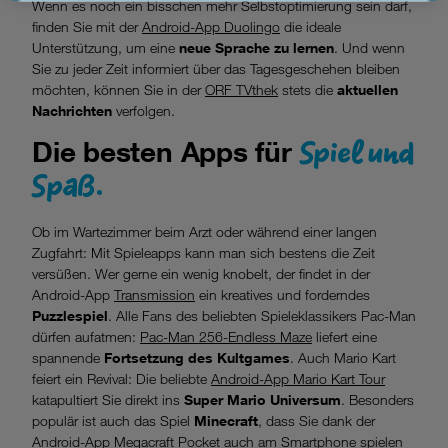
Datenschutzniveau und es stehen keine wirksamen
Wenn es noch ein bisschen mehr Selbstoptimierung sein darf,
Rechtsbehelfe zur Verfügung.
finden Sie mit der
Android-App Duolingo
die ideale
Unterstützung, um eine
neue Sprache zu lernen
. Und wenn
Cookies von Unternehmen in Drittstaaten, die ein ähnliches
Sie zu jeder Zeit informiert über das Tagesgeschehen bleiben
Datenschutzniveau wie in der Europäischen Union aufweisen
möchten, können Sie in der
ORF TVthek
stets die
aktuellen
(z.B. Data Privacy Framework), werden wie europäische
Nachrichten
verfolgen.
Unternehmen behandelt.
Spiel und
Die besten Apps für
Wenn Sie „Nur notwendige Cookies“ wählen, dann sind für
Spaß.
Sie nur jene Cookies im Einsatz, die zur Funktion dieser
Website unerlässlich sind.
Ob im Wartezimmer beim Arzt oder während einer langen
Zugfahrt: Mit Spieleapps kann man sich bestens die Zeit
versüßen. Wer gerne ein wenig knobelt, der findet in der
Android-App
Transmission
ein kreatives und forderndes
Puzzlespiel
. Alle Fans des beliebten Spieleklassikers Pac-Man
dürfen aufatmen:
Pac-Man 256-Endless Maze
liefert eine
spannende
Fortsetzung des Kultgames
. Auch Mario Kart
feiert ein Revival: Die beliebte
Android-App Mario Kart Tour
katapultiert Sie direkt ins
Super Mario Universum
. Besonders
populär ist auch das Spiel
Minecraft
, dass Sie dank der
Android-App
Megacraft Pocket
auch am Smartphone spielen