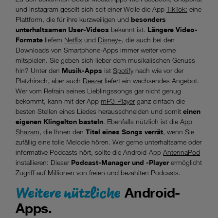
und Instagram gesellt sich seit einer Weile die App
TikTok:
eine
Plattform, die für ihre kurzweiligen und
besonders
unterhaltsamen User-Videos
bekannt ist.
Längere Video-
Formate
liefern
Netflix
und
Disney+,
die auch bei den
Downloads von Smartphone-Apps immer weiter vorne
mitspielen. Sie geben sich lieber dem musikalischen Genuss
hin? Unter den
Musik-Apps
ist
Spotify
nach wie vor der
Platzhirsch, aber auch
Deezer
liefert ein wachsendes Angebot.
Wer vom Refrain seines Lieblingssongs gar nicht genug
bekommt, kann mit der App
mP3-Player
ganz einfach die
besten Stellen eines Liedes herausschneiden und somit
einen
eigenen Klingelton basteln
. Ebenfalls nützlich ist die App
Shazam,
die Ihnen den
Titel eines Songs verrät
, wenn Sie
zufällig eine tolle Melodie hören. Wer gerne unterhaltsame oder
informative Podcasts hört, sollte die Android-App
AntennaPod
installieren: Dieser
Podcast-Manager und -Player
ermöglicht
Zugriff auf Millionen von freien und bezahlten Podcasts.
Weitere nützliche
Android-
Apps.