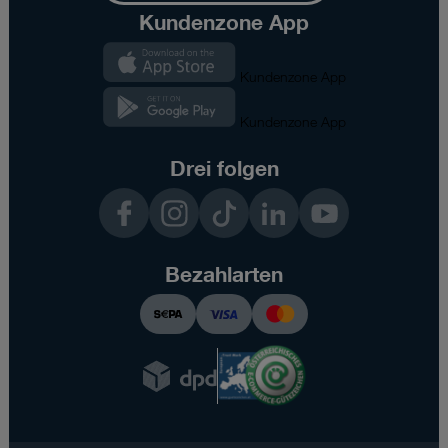
Kundenzone App
Kundenzone App
Kundenzone App
Drei folgen
Facebook
Instagram
TikTok
LinkedIn
YouTube
Bezahlarten