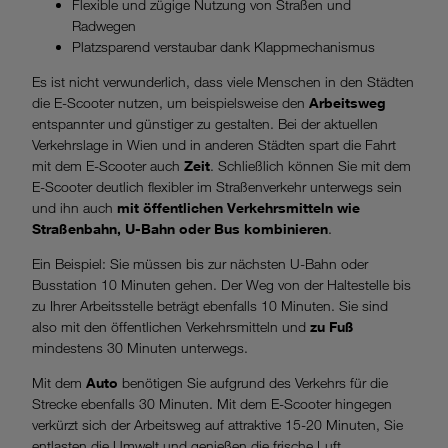
Flexible und zügige Nutzung von Straßen und
Unternehmen behandelt.
Radwegen
Platzsparend verstaubar dank Klappmechanismus
Wenn Sie „Nur notwendige Cookies“ wählen, dann sind für
Es ist nicht verwunderlich, dass viele Menschen in den Städten
Sie nur jene Cookies im Einsatz, die zur Funktion dieser
die E-Scooter nutzen, um beispielsweise den
Arbeitsweg
Website unerlässlich sind.
entspannter und günstiger zu gestalten. Bei der aktuellen
Verkehrslage in Wien und in anderen Städten spart die Fahrt
mit dem E-Scooter auch
Zeit
. Schließlich können Sie mit dem
E-Scooter deutlich flexibler im Straßenverkehr unterwegs sein
und ihn auch
mit öffentlichen Verkehrsmitteln wie
Straßenbahn, U-Bahn oder Bus kombinieren
.
Ein Beispiel: Sie müssen bis zur nächsten U-Bahn oder
Busstation 10 Minuten gehen. Der Weg von der Haltestelle bis
zu Ihrer Arbeitsstelle beträgt ebenfalls 10 Minuten. Sie sind
also mit den öffentlichen Verkehrsmitteln und
zu Fuß
mindestens 30 Minuten unterwegs.
Mit dem
Auto
benötigen Sie aufgrund des Verkehrs für die
Strecke ebenfalls 30 Minuten. Mit dem E-Scooter hingegen
verkürzt sich der Arbeitsweg auf attraktive 15-20 Minuten, Sie
entlasten die Umwelt und genießen die frische Luft.