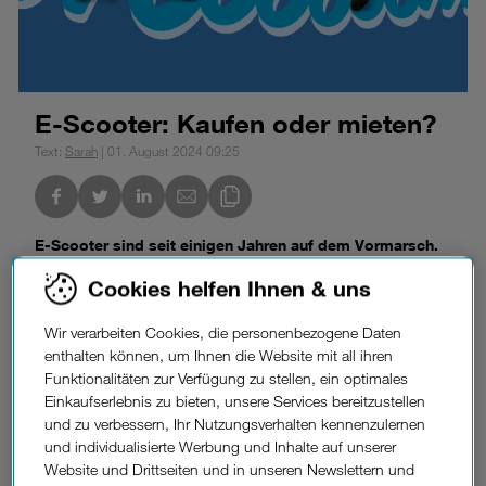
E-Scooter: Kaufen oder mieten?
Text:
Sarah
| 01. August 2024 09:25
nkedIn
Link des Blogs kopieren
E-Scooter sind seit einigen Jahren auf dem Vormarsch.
Seit 2019 sind die Leih-E-Scooter in den Städten nicht
Cookies helfen Ihnen & uns
mehr zu übersehen. Viele Nutzer fragen sich, ob der Kauf
eines E-Scooters nicht günstiger wäre und welche
Wir verarbeiten Cookies, die personenbezogene Daten
weiteren Vorteile das mit sich brächte. Wir haben uns
enthalten können, um Ihnen die Website mit all ihren
das angesehen.
Funktionalitäten zur Verfügung zu stellen, ein optimales
E-Scooter im Verleih: Für
Einkaufserlebnis zu bieten, unsere Services bereitzustellen
Ärgernis.
und zu verbessern, Ihr Nutzungsverhalten kennenzulernen
manchen ein
und individualisierte Werbung und Inhalte auf unserer
Website und Drittseiten und in unseren Newslettern und