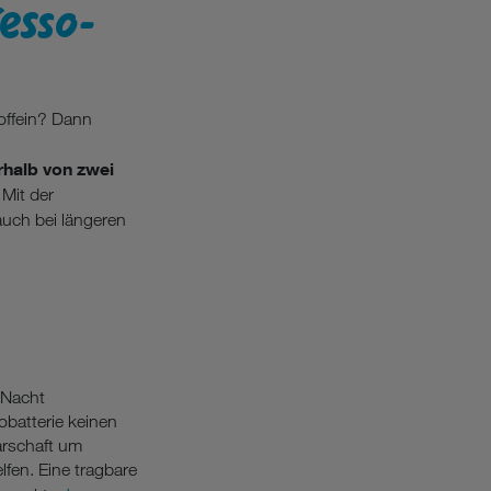
esso-
Koffein? Dann
rhalb von
zwei
Mit der
uch bei längeren
 Nacht
obatterie keinen
arschaft um
lfen. Eine tragbare