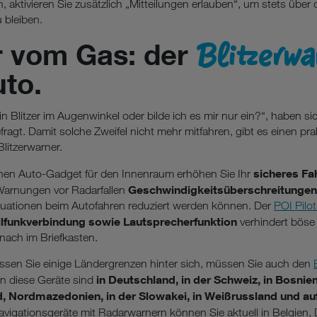
aktivieren Sie zusätzlich „Mitteilungen erlauben“, um stets über 
u bleiben.
Blitzerw
r vom Gas: der
uto.
n Blitzer im Augenwinkel oder bilde ich es mir nur ein?“, haben s
fragt. Damit solche Zweifel nicht mehr mitfahren, gibt es einen pra
Blitzerwarner.
sicheres Fa
chen Auto-Gadget für den Innenraum erhöhen Sie Ihr
Geschwindigkeitsüberschreitungen
 Warnungen vor Radarfallen
ituationen beim Autofahren reduziert werden können. Der
POI Pilo
ilfunkverbindung sowie Lautsprecherfunktion
verhindert bös
ach im Briefkasten.
sen Sie einige Ländergrenzen hinter sich, müssen Sie auch den
in Deutschland, in der Schweiz, in Bosni
nn diese Geräte sind
nd, Nordmazedonien, in der Slowakei, in Weißrussland und au
vigationsgeräte mit Radarwarnern können Sie aktuell in Belgien,