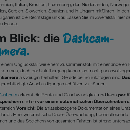
annien, Italien, Kroatien, Luxemburg, den Niederlanden, Norwegen
n, Serbien, Slowenien, Spanien und in Ungarn mitführen. In den
garien ist die Rechtslage unklar. Lassen Sie im Zweifelsfall hier d
zu Hause.
Dashcam-
im Blick: die
mera.
zu einem Unglücksfall wie einem Zusammenstoß mit einer anderen
kommen, doch der Unfallhergang kann nicht richtig nachvollzog
enkamera
Da
als Zeugin herhalten. Gerade bei Schuldfragen sind
erechtfertigte Anschuldigungen schützen zu können.
per 
 Dashcam
erkennt die Route und Geschwindigkeit und kann
 speichern
vor einem automatischen Überschreiben s
und so
Vorsicht
sterreich
: Die anlassbezogene Dokumentation eines Unfa
erlaubt. Eine systematische Dauer-Überwachung, hochauflösende
en und das Speichern von gesamten Fahrten ist streng untersag