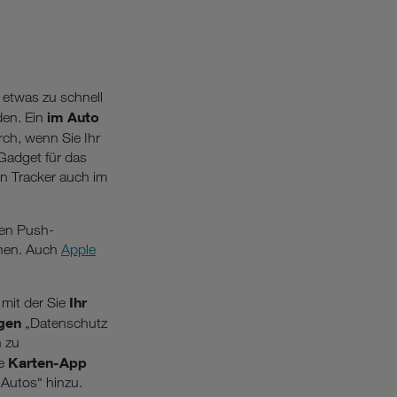
etwas zu schnell
im Auto
den. Ein
rch, wenn Sie Ihr
Gadget für das
en Tracker auch im
nen Push-
chen. Auch
Apple
Ihr
, mit der Sie
ngen
„Datenschutz
n zu
Karten-App
ie
 Autos“ hinzu.