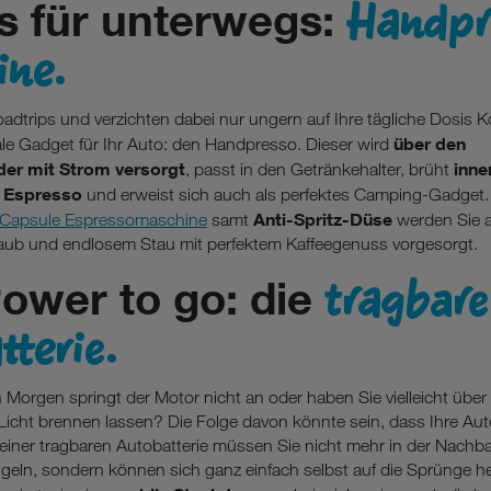
Handpr
s für unterwegs:
ne.
oadtrips und verzichten dabei nur ungern auf Ihre tägliche Dosis 
über den
ale Gadget für Ihr Auto: den Handpresso. Dieser wird
der mit Strom versorgt
inne
, passt in den Getränkehalter, brüht
n Espresso
und erweist sich auch als perfektes Camping-Gadget. 
Anti-Spritz-Düse
Capsule Espressomaschine
samt
werden Sie a
laub und endlosem Stau mit perfektem Kaffeegenuss vorgesorgt.
tragbare
Power to go: die
terie.
 Morgen springt der Motor nicht an oder haben Sie vielleicht über
Licht brennen lassen? Die Folge davon könnte sein, dass Ihre Aut
 einer tragbaren Autobatterie müssen Sie nicht mehr in der Nachb
ingeln, sondern können sich ganz einfach selbst auf die Sprünge he