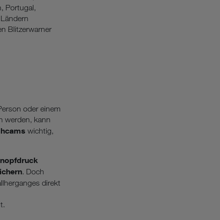
, Portugal,
 Ländern
en Blitzerwarner
 Person oder einem
en werden, kann
shcams
wichtig,
Knopfdruck
ichern
. Doch
llherganges direkt
t.