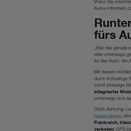
Wenn Sie möchten, 
Autos informiert z
Runte
fürs A
„War das gerade ei
viele unterwegs ge
für das Auto: den 
Mit diesem nützli
durch frühzeitige
somit stressige S
integrierter Mob
unterwegs und dan
Doch Achtung: Las
Hause lassen
, de
Frankreich, Irla
verboten
. GPS-Na