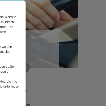
die Website
 zu bieten,
ernen und
seren
o werden
ebseite
gen später
 kopieren
ngen“.
et, die Ihre
ip mit dem
ie unterliegen
gestaltet werden
elfe zur
t profitieren.
hör
unter die Lupe