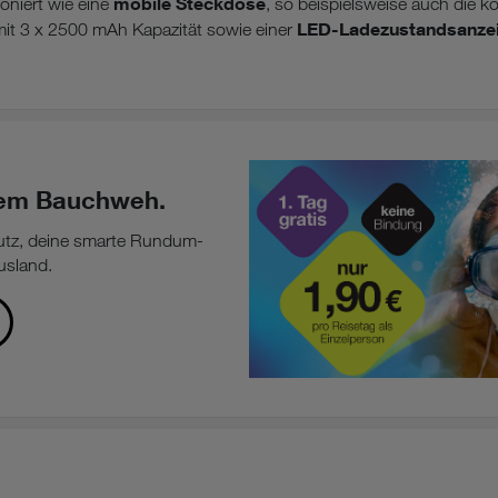
mobile Steckdose
ioniert wie eine
, so beispielsweise auch die 
LED-Ladezustandsanze
it 3 x 2500 mAh Kapazität sowie einer
edem Bauchweh.
utz, deine smarte Rundum-
usland.