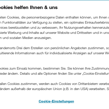
okies helfen Ihnen & uns
beiten Cookies, die personenbezogene Daten enthalten können, um Ihnen 
ren Funktionalitäten zur Verfügung zu stellen, ein optimales Einkaufserlebnis
vices bereitzustellen und zu verbessern, Ihr Nutzungsverhalten kennenzul
isierte Werbung und Inhalte auf unserer Website und Drittseiten und in un
rn und sozialen Medien anzuzeigen.
Gadgets für Ihr Auto.
andernorts Drei dem Erstellen von persönlichen Angeboten zustimmen, s
ultierende Informationen auch für individualisierte Anzeigen auf unserer W
.
026 08:09
okies zum Einsatz kommen, bestimmen Sie. Sie können Ihre Zustimmun
Facebook
E-Mail
Twitter
LinkedIn
Link des Blogs
wieder ändern. Details und alle Optionen finden Sie unter „Cookie-Einstellu
llen Cookies zustimmen, werden auch Cookies von Drittanbietern verarbeit
hr ist an vielen Tagen Stressfaktor genug. Wenn ein Roadtr
ändern außerhalb der europäischen Union (z.B. in den USA) verarbeiten. S
teht oder das tägliche Pendeln in die Arbeit komfortabler 
-konformen Datenschutzniveau und es stehen keine wirksamen Rechtsbeh
iele coole Gadgets für Ihr Auto, von denen Sie bei jeder Fahr
.
Cookie-Einstellungen
zwölf nützliche Auto-Gadgets
Autozube
b
unter der Vielzahl an