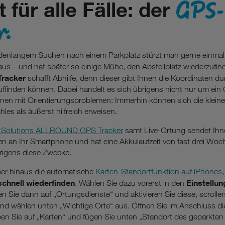
GPS-
 für alle Fälle: der
r.
denlangem Suchen nach einem Parkplatz stürzt man gerne einmal 
us – und hat später so einige Mühe, den Abstellplatz wiederzufin
Tracker
schafft Abhilfe, denn dieser gibt Ihnen die Koordinaten du
ffinden können. Dabei handelt es sich übrigens nicht nur um ein 
nnen mit Orientierungsproblemen: Immerhin können sich die klein
hles als äußerst hilfreich erweisen.
 Solutions ALLROUND GPS Tracker
samt Live-Ortung sendet Ih
n an Ihr Smartphone und hat eine Akkulaufzeit von fast drei Wo
brigens diese Zwecke.
über hinaus die automatische
Karten-Standortfunktion auf iPhones
chnell wiederfinden
Einstellu
. Wählen Sie dazu vorerst in den
en Sie dann auf „Ortungsdienste“ und aktivieren Sie diese, scrolle
nd wählen unten „Wichtige Orte“ aus. Öffnen Sie im Anschluss d
pen Sie auf „Karten“ und fügen Sie unten „Standort des geparkten