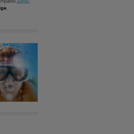
kompakte
Jump-
ige
.