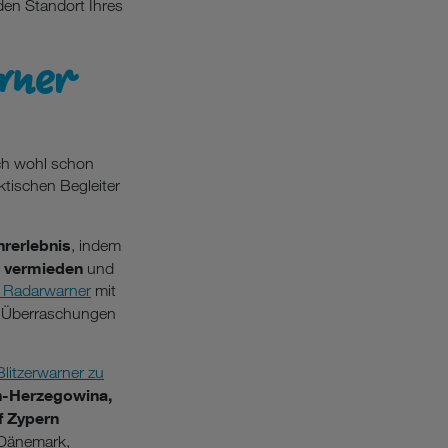
den Standort Ihres
arner
ich wohl schon
ktischen Begleiter
hrerlebnis
, indem
 vermieden
und
t Radarwarner
mit
e Überraschungen
Blitzerwarner zu
en-Herzegowina,
f Zypern
 Dänemark,