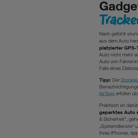
Gadget
Tracke
Nach gefühlt stun
aus dem Auto hera
platzierter GPS-
Auto nicht mehr au
Auto von Fahrer:i
Falle eines Diebsta
Tipp:
Der
Storage
Benachrichtigunge
AirTags
erfüllen ü
Praktisch ist dar
geparktes Auto s
& Sicherheit“, geh
„Systemdienste“ u
Ihres iPhones, tip