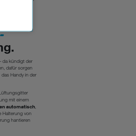
n der
che
Einsatz, die
-
ng.
– da kündigt der
en, dafür sorgen
 das Handy in der
Lüftungsgitter
rung mit einem
en automatisch
,
ie Halterung von
erung hantieren