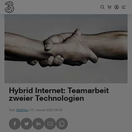
Hybrid Internet: Teamarbeit
zweier Technologien
Text:
Matthias
| 10. Januar 2025 08:09
kedIn
Link des Blogs kopieren