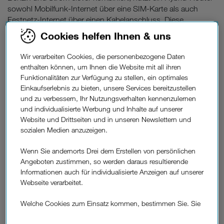
sowohl Mobilfunk-Internet über eine SIM-Karte als auch
Festnetz-Internet über einen Kabelanschluss. Diese
Technologie war besonders hilfreich, um in ländlichen oder
Cookies helfen Ihnen & uns
infrastrukturell schwächer entwickelten Regionen eine
stabilere und schnellere Internetverbindung bereitzustellen.
Wir verarbeiten Cookies, die personenbezogene Daten
enthalten können, um Ihnen die Website mit all ihren
funktioniert
Wie
hybrides
Funktionalitäten zur Verfügung zu stellen, ein optimales
Internet?
Einkaufserlebnis zu bieten, unsere Services bereitzustellen
und zu verbessern, Ihr Nutzungsverhalten kennenzulernen
Stellen Sie sich vor, Ihr Festnetz-Internet ist die Basis Ihrer
und individualisierte Werbung und Inhalte auf unserer
Verbindung – stabil und für alltägliche Anwendungen wie E-
Website und Drittseiten und in unseren Newslettern und
Mails oder Surfen völlig ausreichend. Doch wenn plötzlich
sozialen Medien anzuzeigen.
mehr Bandbreite
benötigt wird, beispielsweise für
Streaming oder das Herunterladen großer Dateien, schaltet
Wenn Sie andernorts Drei dem Erstellen von persönlichen
automatisch
Angeboten zustimmen, so werden daraus resultierende
der Hybrid-Router
die Mobilfunkverbindung
Informationen auch für individualisierte Anzeigen auf unserer
hinzu. Diese flexible Verknüpfung sorgte in der Vergangenheit
Webseite verarbeitet.
besseres Nutzererlebnis
für ein
, bevor Glasfaser oder 5G
den Standard setzten.
Welche Cookies zum Einsatz kommen, bestimmen Sie. Sie
können Ihre Zustimmungen später jederzeit wieder ändern.