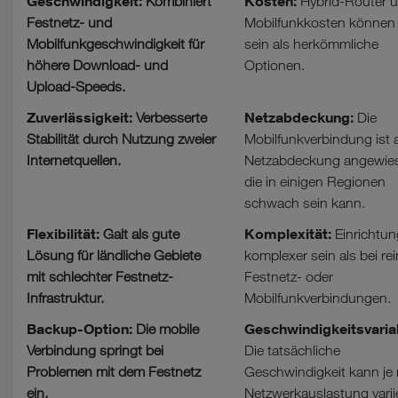
Geschwindigkeit:
Kosten:
Kombiniert
Hybrid-Router 
Festnetz- und
Mobilfunkkosten können 
Mobilfunkgeschwindigkeit für
sein als herkömmliche
höhere Download- und
Optionen.
Upload-Speeds.
Zuverlässigkeit:
Netzabdeckung:
Verbesserte
Die
Stabilität durch Nutzung zweier
Mobilfunkverbindung ist a
Internetquellen.
Netzabdeckung angewie
die in einigen Regionen
schwach sein kann.
Flexibilität:
Komplexität:
Galt als gute
Einrichtun
Lösung für ländliche Gebiete
komplexer sein als bei re
mit schlechter Festnetz-
Festnetz- oder
Infrastruktur.
Mobilfunkverbindungen.
Backup-Option:
Geschwindigkeitsvariabi
Die mobile
Verbindung springt bei
Die tatsächliche
Problemen mit dem Festnetz
Geschwindigkeit kann je
ein.
Netzwerkauslastung varii