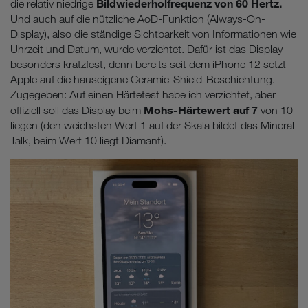
Bildwiederholfrequenz von 60 Hertz.
(z.B. Data Privacy Framework), werden wie europäische
die relativ niedrige
Unternehmen behandelt.
Und auch auf die nützliche AoD-Funktion (Always-On-
Display), also die ständige Sichtbarkeit von Informationen wie
Wenn Sie „Nur notwendige Cookies“ wählen, dann sind für
Uhrzeit und Datum, wurde verzichtet. Dafür ist das Display
Sie nur jene Cookies im Einsatz, die zur Funktion dieser
besonders kratzfest, denn bereits seit dem iPhone 12 setzt
Website unerlässlich sind.
Apple auf die hauseigene Ceramic-Shield-Beschichtung.
Zugegeben: Auf einen Härtetest habe ich verzichtet, aber
Mohs-Härtewert auf 7
offiziell soll das Display beim
von 10
liegen (den weichsten Wert 1 auf der Skala bildet das Mineral
Talk, beim Wert 10 liegt Diamant).