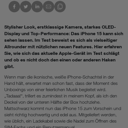
kedIn
Link des Blogs kopieren
Stylisher Look, erstklassige Kamera, starkes OLED-
Display und Top-Performance: Das iPhone 15 kann sich
sehen lassen. Im Test beweist es sich als vielseitiger
Allrounder mit nützlichen neuen Features. Hier erfahren
Sie, wie sich das aktuelle Apple-Gerät im Test schlägt
und ob es nicht doch den einen oder anderen Haken
gibt.
Wenn man die ikonische, weiße iPhone-Schachtel in der
Hand hält, erwartet man schon fast, dass der Moment des
Unboxings von einer feierlichen Musik begleitet wird.
„Tadaaa!“, trillert es zumindest in meinem Kopf, als ich den
Deckel von der unteren Hälfte der Box hochziehe.
Mattschwarz kommt nun das iPhone 15 zum Vorschein und
sieht richtig hochwertig und edel aus. Mitgeliefert werden,
wie üblich, ein Ladekabel sowie die Nadel zum Öffnen des
SIM-Fachs und ein Benutzermanual.