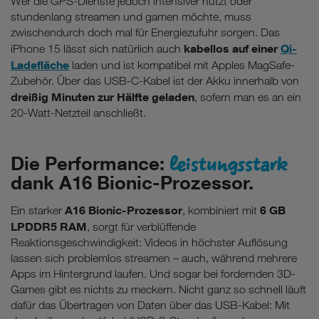
Wer die GPS-Dienste jedoch intensiver nutzt oder
stundenlang streamen und gamen möchte, muss
zwischendurch doch mal für Energiezufuhr sorgen. Das
kabellos auf einer
Qi-
iPhone 15 lässt sich natürlich auch
Ladefläche
laden und ist kompatibel mit Apples MagSafe-
Zubehör. Über das USB-C-Kabel ist der Akku innerhalb von
dreißig Minuten zur Hälfte geladen
, sofern man es an ein
20-Watt-Netzteil anschließt.
leistungsstark
Die Performance:
dank A16 Bionic-Prozessor.
A16 Bionic-Prozessor
6 GB
Ein starker
, kombiniert mit
LPDDR5 RAM
, sorgt für verblüffende
Reaktionsgeschwindigkeit: Videos in höchster Auflösung
lassen sich problemlos streamen – auch, während mehrere
Apps im Hintergrund laufen. Und sogar bei fordernden 3D-
Games gibt es nichts zu meckern. Nicht ganz so schnell läuft
dafür das Übertragen von Daten über das USB-Kabel: Mit