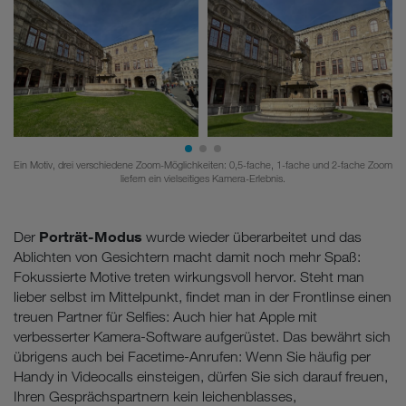
Ein Motiv, drei verschiedene Zoom-Möglichkeiten: 0,5-fache, 1-fache und 2-fache Zoom
liefern ein vielseitiges Kamera-Erlebnis.
Porträt-Modus
Der
wurde wieder überarbeitet und das
Ablichten von Gesichtern macht damit noch mehr Spaß:
Fokussierte Motive treten wirkungsvoll hervor. Steht man
lieber selbst im Mittelpunkt, findet man in der Frontlinse einen
treuen Partner für Selfies: Auch hier hat Apple mit
verbesserter Kamera-Software aufgerüstet. Das bewährt sich
übrigens auch bei Facetime-Anrufen: Wenn Sie häufig per
Handy in Videocalls einsteigen, dürfen Sie sich darauf freuen,
Ihren Gesprächspartnern kein leichenblasses,