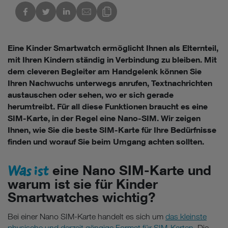
kedIn
Link des Blogs kopieren
Eine Kinder Smartwatch ermöglicht Ihnen als Elternteil,
mit Ihren Kindern ständig in Verbindung zu bleiben. Mit
dem cleveren Begleiter am Handgelenk können Sie
Ihren Nachwuchs unterwegs anrufen, Textnachrichten
austauschen oder sehen, wo er sich gerade
herumtreibt. Für all diese Funktionen braucht es eine
SIM-Karte, in der Regel eine Nano-SIM. Wir zeigen
Ihnen, wie Sie die beste SIM-Karte für Ihre Bedürfnisse
finden und worauf Sie beim Umgang achten sollten.
Was ist
eine Nano SIM-Karte und
warum ist sie für Kinder
Smartwatches wichtig?
Bei einer Nano SIM-Karte handelt es sich um
das kleinste
physische und derzeit gängige Format für SIM-Karten
. Die