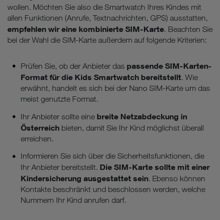
wollen. Möchten Sie also die Smartwatch Ihres Kindes mit
allen Funktionen (Anrufe, Textnachrichten, GPS) ausstatten,
Wenn Sie „Nur notwendige Cookies“ wählen, dann sind für
empfehlen wir eine kombinierte SIM-Karte
Sie nur jene Cookies im Einsatz, die zur Funktion dieser
. Beachten Sie
Website unerlässlich sind.
bei der Wahl die SIM-Karte außerdem auf folgende Kriterien:
passende SIM-Karten-
Prüfen Sie, ob der Anbieter das
Format für die Kids Smartwatch bereitstellt
. Wie
erwähnt, handelt es sich bei der Nano SIM-Karte um das
meist genutzte Format.
breite Netzabdeckung in
Ihr Anbieter sollte eine
Österreich
bieten, damit Sie Ihr Kind möglichst überall
erreichen.
Informieren Sie sich über die Sicherheitsfunktionen, die
Die SIM-Karte sollte mit einer
Ihr Anbieter bereitstellt.
Kindersicherung ausgestattet sein
. Ebenso können
Kontakte beschränkt und beschlossen werden, welche
Nummern Ihr Kind anrufen darf.