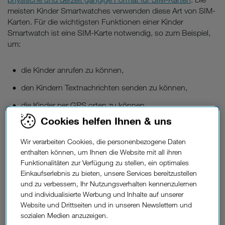
meisten Kinder Smartwatches verwenden diese Art von SIM-
Karten. Für die wichtigsten Funktionen einer Kinder
Smartwatch ist eine SIM-Karte notwendig, so zum Beispiel,
um:
die Kinder anrufen zu können,
den Kindern Textnachrichten senden zu können,
die Kinder per GPS orten zu können.
Cookies helfen Ihnen & uns
Wie auch Smartphones sind Kinder Smartwatches mit einem
Wir verarbeiten Cookies, die personenbezogene Daten
GPS-Tracker ausgestattet. Um den Standort zu bestimmen,
enthalten können, um Ihnen die Website mit all ihren
GPS-Satellitensignale
verwendet die Smartwatch
und
Funktionalitäten zur Verfügung zu stellen, ein optimales
sendet diese Informationen über die SIM-Karte an das
Einkaufserlebnis zu bieten, unsere Services bereitzustellen
Netzwerk. Einige Smartwatches für Kinder bieten auch eine
und zu verbessern, Ihr Nutzungsverhalten kennenzulernen
GPS-Funktion, für die keine SIM-Karte gebraucht wird –
und individualisierte Werbung und Inhalte auf unserer
allerdings sind hier die Ortsangaben weniger genau.
Website und Drittseiten und in unseren Newslettern und
sozialen Medien anzuzeigen.
Tipp
: Einige neuere Kinder Smartwatches nutzen
eSIM –