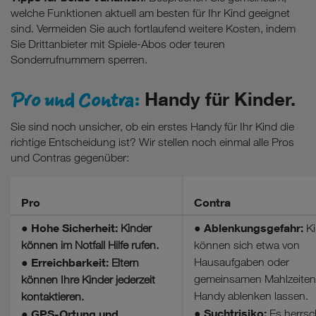
welche Funktionen aktuell am besten für Ihr Kind geeignet
sind. Vermeiden Sie auch fortlaufend weitere Kosten, indem
Sie Drittanbieter mit Spiele-Abos oder teuren
Sonderrufnummern sperren.
Pro und Contra:
Handy für Kinder.
Sie sind noch unsicher, ob ein erstes Handy für Ihr Kind die
richtige Entscheidung ist? Wir stellen noch einmal alle Pros
und Contras gegenüber:
Pro
Contra
Hohe Sicherheit:
Ablenkungsgefahr:
●
Kinder
●
Ki
können im Notfall Hilfe rufen.
können sich etwa von
Erreichbarkeit:
Hausaufgaben oder
●
Eltern
gemeinsamen Mahlzeite
können Ihre Kinder jederzeit
Handy ablenken lassen.
kontaktieren.
Suchtrisiko:
GPS-Ortung und
●
Es herrsc
●