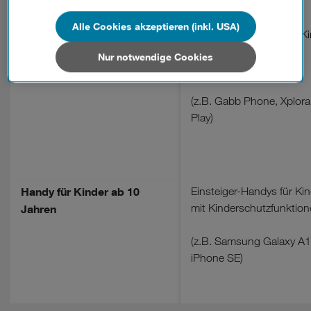
Wenn Sie allen Cookies zustimmen, werden auch Cookies
Alle Cookies akzeptieren (inkl. USA)
Handy für Kinder ab 8
Einfache oder spezielle K
von Drittanbietern verarbeitet, die Ihre Daten in Ländern
Handys mit erweiterten
Jahren
außerhalb der europäischen Union (z.B. in den USA)
Nur notwendige Cookies
Funktionen
verarbeiten. Sie unterliegen keinem EU-konformen
Datenschutzniveau und es stehen keine wirksamen
Rechtsbehelfe zur Verfügung.
(z.B. Gabb Phone, Xplora
Play)
Cookies von Unternehmen in Drittstaaten, die ein ähnliches
Datenschutzniveau wie in der Europäischen Union aufweisen
(z.B. Data Privacy Framework), werden wie europäische
Unternehmen behandelt.
Handy für Kinder ab 10
Einsteiger-Handys für Ki
Wenn Sie „Nur notwendige Cookies“ wählen, dann sind für
mit Kinderschutzfunktio
Jahren
Sie nur jene Cookies im Einsatz, die zur Funktion dieser
Website unerlässlich sind.
(z.B. Samsung Galaxy A1
iPhone SE)