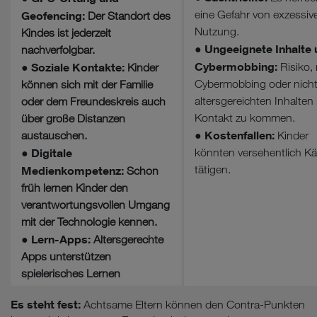
eine Gefahr von exzessiv
Geofencing:
Der Standort des
Nutzung.
Kindes ist jederzeit
Ungeeignete Inhalte
●
nachverfolgbar.
Cybermobbing:
Soziale Kontakte:
Risiko, 
●
Kinder
Cybermobbing oder nich
können sich mit der Familie
altersgereichten Inhalten 
oder dem Freundeskreis auch
Kontakt zu kommen.
über große Distanzen
Kostenfallen:
austauschen.
●
Kinder
Digitale
könnten versehentlich Kä
●
tätigen.
Medienkompetenz:
Schon
früh lernen Kinder den
verantwortungsvollen Umgang
mit der Technologie kennen.
Lern-Apps:
●
Altersgerechte
Apps unterstützen
spielerisches Lernen
Es steht fest:
Achtsame Eltern können den Contra-Punkten