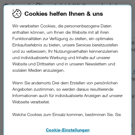
Folgende Übersicht hilft Ihnen bei der
Entscheidung:
Cookies helfen Ihnen & uns
Wir verarbeiten Cookies, die personenbezogene Daten
Empfohlenes Gerät
enthalten können, um Ihnen die Website mit all ihren
Funktionalitäten zur Verfügung zu stellen, ein optimales
Handy für Kinder ab 4
Kinder Smartwatches
mit
Einkaufserlebnis zu bieten, unsere Services bereitzustellen
Anruf-Funktion, Notfall-
Jahren
und zu verbessern, Ihr Nutzungsverhalten kennenzulernen
(ohne Internetzugang)
und individualisierte Werbung und Inhalte auf unserer
Website und Drittseiten und in unseren Newslettern und
sozialen Medien anzuzeigen.
(z.B.
ZTE Kidswatch K 1 
TCL Movetime Family Wa
Wenn Sie andernorts Drei dem Erstellen von persönlichen
Angeboten zustimmen, so werden daraus resultierende
Informationen auch für individualisierte Anzeigen auf unserer
Handy für Kinder ab 6
Kinder Smartwatches, Ei
Webseite verarbeitet.
Kinder-Handys (ohne
Jahren
Internetzugang)
Welche Cookies zum Einsatz kommen, bestimmen Sie. Sie
können Ihre Zustimmungen später jederzeit wieder ändern.
(z.B. Nokia 105, Gigaset
Details und alle Optionen finden Sie unter „Cookie-
Cookie-Einstellungen
GL390)
Einstellungen“.