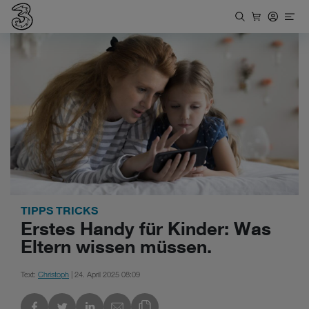
TIPPS TRICKS
Erstes Handy für Kinder: Was
Eltern wissen müssen.
Text:
Christoph
| 24. April 2025 08:09
kedIn
Link des Blogs kopieren