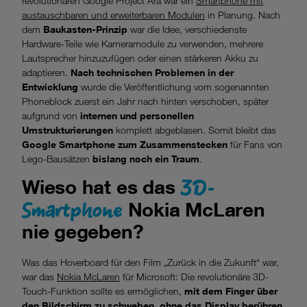
revolutionären Google Project Ara war ein
Smartphone mit
austauschbaren und erweiterbaren Modulen
in Planung. Nach
dem
Baukasten-Prinzip
war die Idee, verschiedenste
Hardware-Teile wie Kameramodule zu verwenden, mehrere
Lautsprecher hinzuzufügen oder einen stärkeren Akku zu
adaptieren.
Nach technischen Problemen in der
Entwicklung
wurde die Veröffentlichung vom sogenannten
Phoneblock zuerst ein Jahr nach hinten verschoben, später
aufgrund von
internen und personellen
Umstrukturierungen
komplett abgeblasen. Somit bleibt das
Google Smartphone zum Zusammenstecken
für Fans von
Lego-Bausätzen
bislang noch ein Traum
.
3D-
Wieso hat es das
Smartphone
Nokia McLaren
nie gegeben?
Was das Hoverboard für den Film „Zurück in die Zukunft“ war,
war das
Nokia McLaren
für Microsoft: Die revolutionäre 3D-
Touch-Funktion sollte es ermöglichen,
mit dem Finger über
den Bildschirm zu schweben
,
ohne das Display berühren