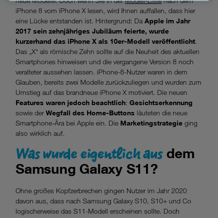
neue Modelle. Doch wenn Sie in der
Modell-Liste
nach dem
Datenschutzniveau und es stehen keine wirksamen
iPhone 8 vom iPhone X lesen, wird Ihnen auffallen, dass hier
Rechtsbehelfe zur Verfügung.
eine Lücke entstanden ist. Hintergrund: Da
Apple im Jahr
2017 sein zehnjähriges Jubiläum feierte, wurde
Cookies von Unternehmen in Drittstaaten, die ein ähnliches
kurzerhand das iPhone X als 10er-Modell veröffentlicht
.
Datenschutzniveau wie in der Europäischen Union aufweisen
Das „X“ als römische Zehn sollte auf die Neuheit des aktuellen
(z.B. Data Privacy Framework), werden wie europäische
Smartphones hinweisen und die vergangene Version 8 noch
Unternehmen behandelt.
veralteter aussehen lassen. iPhone-8-Nutzer waren in dem
Glauben, bereits zwei Modelle zurückzuliegen und wurden zum
Wenn Sie „Nur notwendige Cookies“ wählen, dann sind für
Umstieg auf das brandneue iPhone X motiviert. Die neuen
Sie nur jene Cookies im Einsatz, die zur Funktion dieser
Features waren jedoch beachtlich
:
Gesichtserkennung
Website unerlässlich sind.
sowie der
Wegfall des Home-Buttons
läuteten die neue
Smartphone-Ära bei Apple ein. Die
Marketingstrategie
ging
also wirklich auf.
Was wurde eigentlich aus
dem
Samsung Galaxy S11?
Ohne großes Kopfzerbrechen gingen Nutzer im Jahr 2020
davon aus, dass nach Samsung Galaxy S10, S10+ und Co
logischerweise das S11-Modell erscheinen sollte. Doch