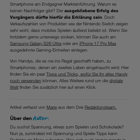
Smartphone am Endgegner Markteinführung. Warum es
keinen Nachfolger gibt? Der
ausgebliebene Erfolg des
Vorgängers dürfte hierfür die Erklärung sein
. Doch
Verkaufszahlen von Produkten wie der Nintendo Switch zeigen
sehr wohl, dass mobiles Spielen äußerst beliebt ist. Wenn Sie
trotzdem gerne unterwegs zocken, können Sie auch am
Samsung Galaxy S26 Ultra
oder am
iPhone 17 Pro Max
ausgedehnte Gaming-Einheiten einlegen.
Von Handys, die es nie ins Regal geschafft haben, zu
Smartphones, denen ein zweites Leben eingehaucht wird: Hier
finden Sie ein paar
Tipps und Tricks, wofür Sie Ihr altes Handy
noch verwenden
können. Alles Weitere rund um die
digitale
Welt
finden Sie zusätzlich hier auf einen Klick.
Artikel verfasst von
Marie
aus dem Drei
Redaktionsteam.
Autor:
Über den
Du suchst Spannung, etwas zum Spielen und Schokolade?
Nun ja, zumindest mit Spannung und Spiele-Tipps kann
Redakteurin Marie aufwarten. Was sich auch immer gerade in