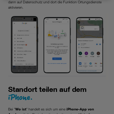
Datenschutzniveau und es stehen keine wirksamen
dann auf Datenschutz und dort die Funktion Ortungsdienste
Rechtsbehelfe zur Verfügung.
aktivieren.
Cookies von Unternehmen in Drittstaaten, die ein ähnliches
Datenschutzniveau wie in der Europäischen Union aufweisen
(z.B. Data Privacy Framework), werden wie europäische
Unternehmen behandelt.
Wenn Sie „Nur notwendige Cookies“ wählen, dann sind für
Sie nur jene Cookies im Einsatz, die zur Funktion dieser
Website unerlässlich sind.
Standort teilen auf dem
iPhone.
Bei "
Wo ist
" handelt es sich um eine
iPhone-App von