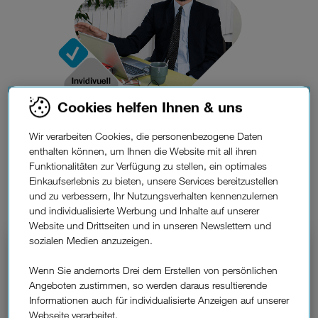
Cookies helfen Ihnen & uns
Wir verarbeiten Cookies, die personenbezogene Daten
Abheben
in Ihrem
enthalten können, um Ihnen die Website mit all ihren
Business.
Funktionalitäten zur Verfügung zu stellen, ein optimales
Einkaufserlebnis zu bieten, unsere Services bereitzustellen
und zu verbessern, Ihr Nutzungsverhalten kennenzulernen
Telefonie-Lösungen für Freelancer.
und individualisierte Werbung und Inhalte auf unserer
Website und Drittseiten und in unseren Newslettern und
sozialen Medien anzuzeigen.
Mobile Telefonie.
Wenn Sie andernorts Drei dem Erstellen von persönlichen
Der nächste Auftrag ist nur ein Telefonat entfernt!
Angeboten zustimmen, so werden daraus resultierende
Deshalb brauchen Sie dafür einen Anbieter, auf den
Informationen auch für individualisierte Anzeigen auf unserer
Sie sich verlassen können: mit allen Top-
Webseite verarbeitet.