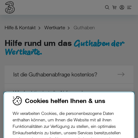
Hilfe & Kontakt
Wertkarte
Guthaben
Guthaben der
Hilfe rund um das
Wertkarte.
Ist die Guthabenabfrage kostenlos?
Wie funktioniert die Abfrage des
Cookies helfen Ihnen & uns
Guthabens?
Wir verarbeiten Cookies, die personenbezogene Daten
Wie kann ich Guthaben auf meine
enthalten können, um Ihnen die Website mit all ihren
Funktionalitäten zur Verfügung zu stellen, ein optimales
Wertkarte aufladen?
Einkaufserlebnis zu bieten, unsere Services bereitzustellen