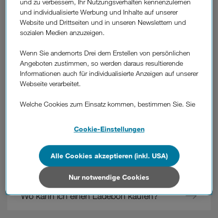
und zu verbessern, Ihr Nutzungsverhalten kennenzulernen
und individualisierte Werbung und Inhalte auf unserer
Kann ich Guthaben auch im Ausland
Website und Drittseiten und in unseren Newslettern und
aufladen?
sozialen Medien anzuzeigen.
Wenn Sie andernorts Drei dem Erstellen von persönlichen
Kann ich mein Guthaben auszahlen
Angeboten zustimmen, so werden daraus resultierende
lassen?
Informationen auch für individualisierte Anzeigen auf unserer
Webseite verarbeitet.
Was ist beim Einrichten der automatischen
Welche Cookies zum Einsatz kommen, bestimmen Sie. Sie
Aufladung zu beachten?
können Ihre Zustimmungen später jederzeit wieder ändern.
Details und alle Optionen finden Sie unter „Cookie-
Cookie-Einstellungen
Einstellungen“.
Bin ich mit meiner Drei SIM Karte
erreichbar, auch wenn ich kein Guthaben
Wenn Sie allen Cookies zustimmen, werden auch Cookies
Alle Cookies akzeptieren (inkl. USA)
von Drittanbietern verarbeitet, die Ihre Daten in Ländern
habe?
außerhalb der europäischen Union (z.B. in den USA)
Nur notwendige Cookies
verarbeiten. Sie unterliegen keinem EU-konformen
Wo kann ich einen Ladebon kaufen?
Datenschutzniveau und es stehen keine wirksamen
Rechtsbehelfe zur Verfügung.