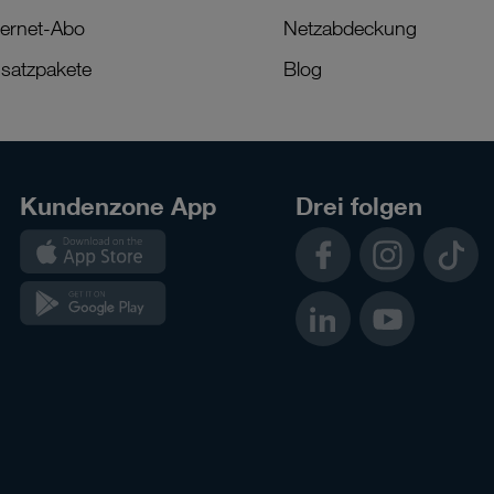
ternet-Abo
Netzabdeckung
satzpakete
Blog
Kundenzone App
Drei folgen
Kundenzone
Facebook
Instagram
TikTok
App
Kundenzone
LinkedIn
YouTube
App