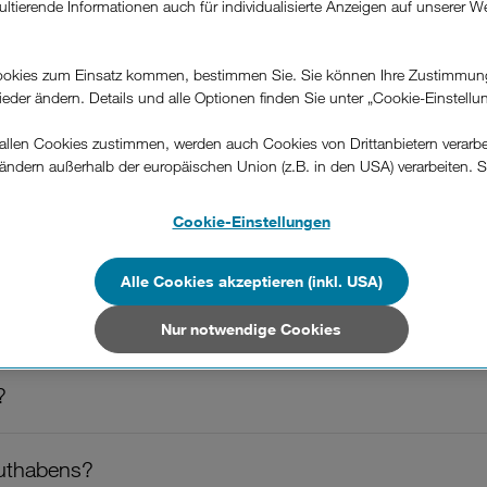
ultierende Informationen auch für individualisierte Anzeigen auf unserer W
in. Sie wird im Zuge der Auszahlung eingezogen bzw. vernichtet.
.
hr als 12 Monaten.
okies zum Einsatz kommen, bestimmen Sie. Sie können Ihre Zustimmun
wieder ändern. Details und alle Optionen finden Sie unter „Cookie-Einstellu
llen Cookies zustimmen, werden auch Cookies von Drittanbietern verarbeit
ändern außerhalb der europäischen Union (z.B. in den USA) verarbeiten. S
-konformen Datenschutzniveau und es stehen keine wirksamen Rechtsbeh
.
Cookie-Einstellungen
War diese Information hilfreich?
n Unternehmen in Drittstaaten, die ein ähnliches Datenschutzniveau wie i
hen Union aufweisen (z.B. Data Privacy Framework), werden wie europäis
Alle Cookies akzeptieren (inkl. USA)
Feedback
en behandelt.
Nur notwendige Cookies
Nur notwendige Cookies“ wählen, dann sind für Sie nur jene Cookies im 
on dieser Website unerlässlich sind.
?
Guthabens?