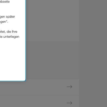
ebseite
gen später
ngen“.
et, die Ihre
ie unterliegen
elfe zur
n der
che
Einsatz, die