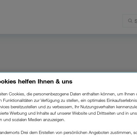
okies helfen Ihnen & uns
auszahlen lassen?
beiten Cookies, die personenbezogene Daten enthalten können, um Ihnen 
ren Funktionalitäten zur Verfügung zu stellen, ein optimales Einkaufserlebnis
vices bereitzustellen und zu verbessern, Ihr Nutzungsverhalten kennenzul
 lassen. Für die Bearbeitung werden im Drei Shop 15 
isierte Werbung und Inhalte auf unserer Website und Drittseiten und in un
rn und sozialen Medien anzuzeigen.
r eine Auszahlung notwendig:
andernorts Drei dem Erstellen von persönlichen Angeboten zustimmen, s