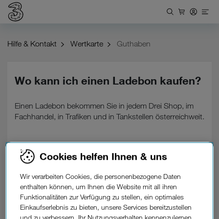
Hilfe & Kontakt
Wertkarte
Guthaben
Wo kann ich einen Ladebon kaufen?
Einen Ladebon bekommen Sie in jedem Drei Shop, im
Fachhandel, in Trafiken und in Tankstellen österreichweit.
Cookies helfen Ihnen & uns
War diese Information hilfreich?
Wir verarbeiten Cookies, die personenbezogene Daten
enthalten können, um Ihnen die Website mit all ihren
Feedback
Funktionalitäten zur Verfügung zu stellen, ein optimales
Einkaufserlebnis zu bieten, unsere Services bereitzustellen
Weitere
und zu verbessern, Ihr Nutzungsverhalten kennenzulernen