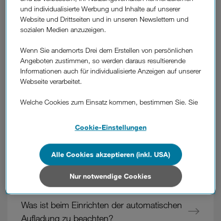
Fragen
Ist die Guthabenabfrage kostenlos?
und individualisierte Werbung und Inhalte auf unserer
aus
Website und Drittseiten und in unseren Newslettern und
dem
sozialen Medien anzuzeigen.
Wie funktioniert die Abfrage des
Bereich
"Guthaben"
Guthabens?
Wenn Sie andernorts Drei dem Erstellen von persönlichen
Angeboten zustimmen, so werden daraus resultierende
Informationen auch für individualisierte Anzeigen auf unserer
Wie kann ich Guthaben auf meine
Webseite verarbeitet.
Wertkarte aufladen?
Welche Cookies zum Einsatz kommen, bestimmen Sie. Sie
können Ihre Zustimmungen später jederzeit wieder ändern.
Kann ich Guthaben auch im Ausland
Details und alle Optionen finden Sie unter „Cookie-
Cookie-Einstellungen
aufladen?
Einstellungen“.
Wenn Sie allen Cookies zustimmen, werden auch Cookies
Alle Cookies akzeptieren (inkl. USA)
Kann ich mein Guthaben auszahlen
von Drittanbietern verarbeitet, die Ihre Daten in Ländern
lassen?
außerhalb der europäischen Union (z.B. in den USA)
Nur notwendige Cookies
verarbeiten. Sie unterliegen keinem EU-konformen
Datenschutzniveau und es stehen keine wirksamen
Was ist beim Einrichten der automatischen
Rechtsbehelfe zur Verfügung.
Aufladung zu beachten?