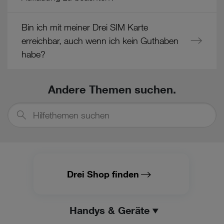
Cookies von Unternehmen in Drittstaaten, die ein ähnliches
Datenschutzniveau wie in der Europäischen Union aufweisen
Bin ich mit meiner Drei SIM Karte
(z.B. Data Privacy Framework), werden wie europäische
Unternehmen behandelt.
erreichbar, auch wenn ich kein Guthaben
habe?
Wenn Sie „Nur notwendige Cookies“ wählen, dann sind für
Sie nur jene Cookies im Einsatz, die zur Funktion dieser
Website unerlässlich sind.
Andere Themen suchen.
Hilfethemen
suchen
Drei Shop finden
Handys & Geräte