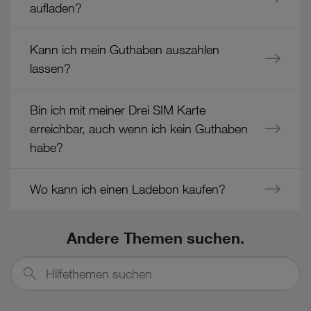
aufladen?
Cookies von Unternehmen in Drittstaaten, die ein ähnliches
Datenschutzniveau wie in der Europäischen Union aufweisen
Kann ich mein Guthaben auszahlen
(z.B. Data Privacy Framework), werden wie europäische
lassen?
Unternehmen behandelt.
Wenn Sie „Nur notwendige Cookies“ wählen, dann sind für
Bin ich mit meiner Drei SIM Karte
Sie nur jene Cookies im Einsatz, die zur Funktion dieser
Website unerlässlich sind.
erreichbar, auch wenn ich kein Guthaben
habe?
Wo kann ich einen Ladebon kaufen?
Andere Themen suchen.
Hilfethemen
suchen