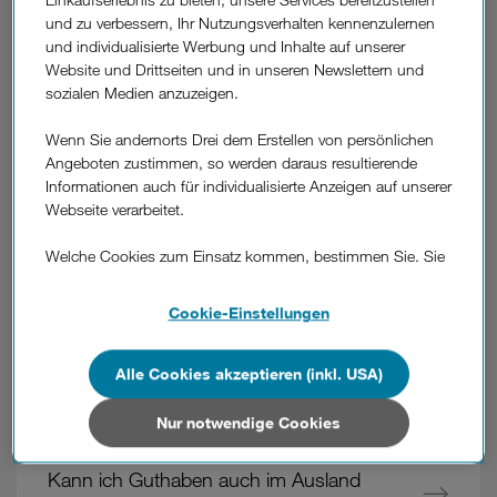
und zu verbessern, Ihr Nutzungsverhalten kennenzulernen
und individualisierte Werbung und Inhalte auf unserer
Website und Drittseiten und in unseren Newslettern und
War diese Information hilfreich?
sozialen Medien anzuzeigen.
Feedback
Wenn Sie andernorts Drei dem Erstellen von persönlichen
Angeboten zustimmen, so werden daraus resultierende
Informationen auch für individualisierte Anzeigen auf unserer
Weitere
Webseite verarbeitet.
Fragen
Ist die Guthabenabfrage kostenlos?
aus
Welche Cookies zum Einsatz kommen, bestimmen Sie. Sie
dem
können Ihre Zustimmungen später jederzeit wieder ändern.
Wie funktioniert die Abfrage des
Bereich
Details und alle Optionen finden Sie unter „Cookie-
Cookie-Einstellungen
"Guthaben"
Guthabens?
Einstellungen“.
Wenn Sie allen Cookies zustimmen, werden auch Cookies
Alle Cookies akzeptieren (inkl. USA)
Wie kann ich Guthaben auf meine
von Drittanbietern verarbeitet, die Ihre Daten in Ländern
Wertkarte aufladen?
außerhalb der europäischen Union (z.B. in den USA)
Nur notwendige Cookies
verarbeiten. Sie unterliegen keinem EU-konformen
Datenschutzniveau und es stehen keine wirksamen
Kann ich Guthaben auch im Ausland
Rechtsbehelfe zur Verfügung.