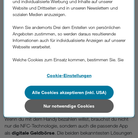
und individualisierte Werbung und Inhalte auf unserer
Website und Drittseiten und in unseren Newslettern und
sozialen Medien anzuzeigen.
Wenn Sie andernorts Drei dem Erstellen von persönlichen
Angeboten zustimmen, so werden daraus resultierende
Informationen auch für individualisierte Anzeigen auf unserer
Webseite verarbeitet.
Mach das Internet zu deinem Safe
Space!
Welche Cookies zum Einsatz kommen, bestimmen Sie. Sie
können Ihre Zustimmungen später jederzeit wieder ändern.
Entdecke dafür den Internetschutz Pro von Drei.
Details und alle Optionen finden Sie unter „Cookie-
Cookie-Einstellungen
Einstellungen“.
Mehr Infos
Wenn Sie allen Cookies zustimmen, werden auch Cookies
Alle Cookies akzeptieren (inkl. USA)
von Drittanbietern verarbeitet, die Ihre Daten in Ländern
außerhalb der europäischen Union (z.B. in den USA)
Nur notwendige Cookies
Apple Pay und Google Pay.
verarbeiten. Sie unterliegen keinem EU-konformen
Datenschutzniveau und es stehen keine wirksamen
Wenn du mit dem Handy bezahlen willst, brauchst du nicht
Rechtsbehelfe zur Verfügung.
nur die NFC-Technologie, sondern auch die passende App
digitale Geldbörse
als
. Die beiden bekanntesten Lösungen
Cookies von Unternehmen in Drittstaaten, die ein ähnliches