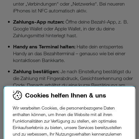
unter „Verbindungen“ oder „Netzwerke“. Bei neueren
iPhones ist NFC automatisch aktiv.
Zahlungs-App nutzen:
Öffne deine Bezahl-App, z. B.
Google Wallet oder Apple Wallet, in der du deine
Zahlungsmittel hinterlegt hast.
Handy ans Terminal halten:
Halte dein entsperrtes
Handy an das Bezahlterminal – genauso wie bei einer
kontaktlosen Bankkarte.
Zahlung bestätigen:
Je nach Einstellung bestätigst du
die Zahlung mit Fingerabdruck, Gesichtserkennung oder
Code. Danach erhältst du eine kurze Bestätigung am
Display.
Cookies helfen Ihnen & uns
Wir verarbeiten Cookies, die personenbezogene Daten
enthalten können, um Ihnen die Website mit all ihren
Funktionalitäten zur Verfügung zu stellen, ein optimales
Einkaufserlebnis zu bieten, unsere Services bereitzustellen
und zu verbessern, Ihr Nutzungsverhalten kennenzulernen