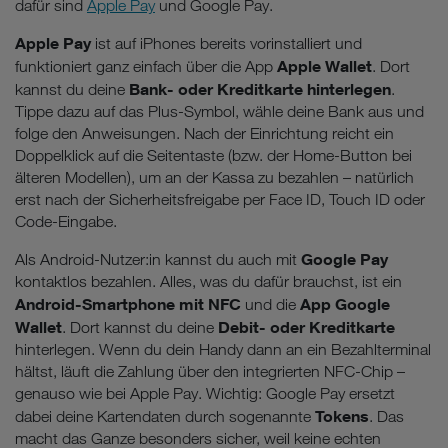
dafür sind
Apple Pay
und Google Pay.
Datenschutzniveau wie in der Europäischen Union aufweisen
(z.B. Data Privacy Framework), werden wie europäische
Apple Pay
ist auf iPhones bereits vorinstalliert und
Unternehmen behandelt.
Apple Wallet
funktioniert ganz einfach über die App
. Dort
Bank- oder Kreditkarte hinterlegen
kannst du deine
.
Wenn Sie „Nur notwendige Cookies“ wählen, dann sind für
Tippe dazu auf das Plus-Symbol, wähle deine Bank aus und
Sie nur jene Cookies im Einsatz, die zur Funktion dieser
folge den Anweisungen. Nach der Einrichtung reicht ein
Website unerlässlich sind.
Doppelklick auf die Seitentaste (bzw. der Home-Button bei
älteren Modellen), um an der Kassa zu bezahlen – natürlich
erst nach der Sicherheitsfreigabe per Face ID, Touch ID oder
Code-Eingabe.
Google Pay
Als Android-Nutzer:in kannst du auch mit
kontaktlos bezahlen. Alles, was du dafür brauchst, ist ein
Android-Smartphone mit NFC
App Google
und die
Wallet
Debit- oder Kreditkarte
. Dort kannst du deine
hinterlegen. Wenn du dein Handy dann an ein Bezahlterminal
hältst, läuft die Zahlung über den integrierten NFC-Chip –
genauso wie bei Apple Pay. Wichtig: Google Pay ersetzt
Tokens
dabei deine Kartendaten durch sogenannte
. Das
macht das Ganze besonders sicher, weil keine echten