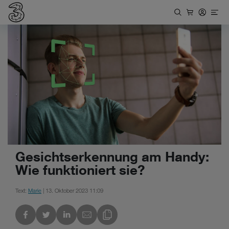
Gesichtserkennung am Handy:
Wie funktioniert sie?
Text:
Marie
| 13. Oktober 2023 11:09
kedIn
Link des Blogs kopieren