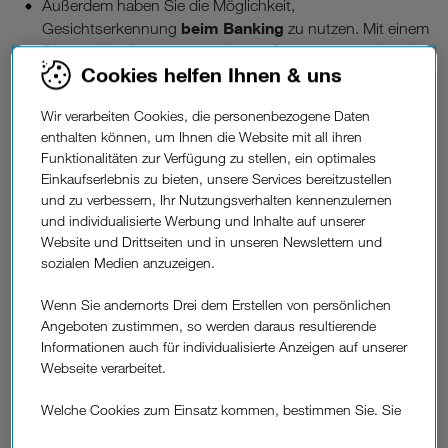
Außerdem haben Sie die Möglichkeit,
beim Banking
Gesichtserkennung
zu nutzen. Mit einem
Blick auf Ihr Smartphone können Sie nicht nur online Ihre
Cookies helfen Ihnen & uns
Bankgeschäfte durchführen, sondern damit auch das
Eintippen von Passwörtern umgehen. Auch praktisch
dank Gesichtserkennung: das Bezahlen mittels Handy
Wir verarbeiten Cookies, die personenbezogene Daten
enthalten können, um Ihnen die Website mit all ihren
am Bezahl-Terminal. Wie Sie die Bezahlfunktion auf Ihrem
Funktionalitäten zur Verfügung zu stellen, ein optimales
Smartphone einrichten, zeigen wir Ihnen in diesem
Einkaufserlebnis zu bieten, unsere Services bereitzustellen
Blogbeitrag.
und zu verbessern, Ihr Nutzungsverhalten kennenzulernen
und individualisierte Werbung und Inhalte auf unserer
Apps
sensible Daten
Vor allem
, bei denen es um
geht,
Website und Drittseiten und in unseren Newslettern und
verfügen mittlerweile häufig über Gesichtserkennung. Also
sozialen Medien anzuzeigen.
etwa Apps für Finanzielles, wie Banking-Apps, Apple Wallet
oder PayPal. Aber auch Notizen-Apps, Anwendungen für
Wenn Sie andernorts Drei dem Erstellen von persönlichen
Passwortmanager sowie für Messenger-Dienste sind
Angeboten zustimmen, so werden daraus resultierende
ebenfalls mit Gesichtserkennung ausgestattet.
Informationen auch für individualisierte Anzeigen auf unserer
Webseite verarbeitet.
Welche Cookies zum Einsatz kommen, bestimmen Sie. Sie
1.000 Pin-
Ein Blick sagt mehr als
können Ihre Zustimmungen später jederzeit wieder ändern.