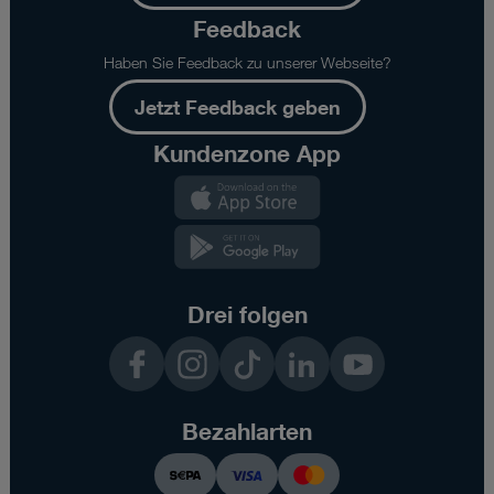
Feedback
Haben Sie Feedback zu unserer Webseite?
Jetzt Feedback geben
Kundenzone App
Kundenzone
App
Kundenzone
App
Drei folgen
Facebook
Instagram
TikTok
LinkedIn
YouTube
Bezahlarten